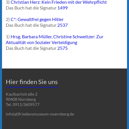
3)
Christian Herz: Kein Frieden mit der Wehrpflicht
Das Buch hat die Signatur
1499
2)
C*: Gewaltfrei gegen Hitler
Das Buch hat die Signatur
2537
1)
Hrsg. Barbara Müller, Christine Schweitzer: Zur
Aktualität von Sozialer Verteidigung
Das Buch hat die Signatur
2575
Hier finden Sie uns
Kaulbachstraße 2
90408 Nürnberg
Tel. 0911/3609577
info(at)friedensmuseum-nuernberg.de