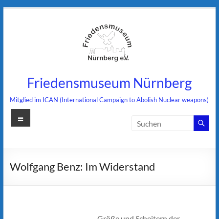
Zum
Inhalt
springen
Friedensmuseum Nürnberg
Mitglied im ICAN (International Campaign to Abolish Nuclear weapons)
Menü
Wolfgang Benz: Im Widerstand
….Größe und Scheitern der