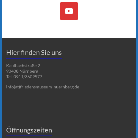
Hier finden Sie uns
Kaulbachstraße 2
90408 Nürnberg
Tel. 0911/3609577
info(at)friedensmuseum-nuernberg.de
Öffnungszeiten