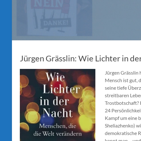
Jürgen Grässlin: Wie Lichter in de
Jürgen Grässlin
Mensch ist gut, d
seine tiefe Über
streitbaren Lebe
Trostbotschaft? 
24 Persönlichkeit
Kampf um eine b
Sheliazhenko) wi
demokratische R
kennt man – und 