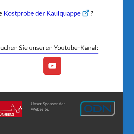
ne
Kostprobe der Kaulquappe
?
uchen Sie unseren Youtube-Kanal:
Unser Sponsor der
Webseite.