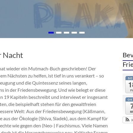
r Nacht
Bev
Fr
 hat wieder ein Mutmach-Buch geschrieben! Der
em Nächsten zu helfen, ist tief in uns verankert – so
SE
1
zeugung und die Quintessenz seines langen,
ns in der Friedensbewegung. Und wie belegt er diese
Fr
In 19 Kapiteln beschreibt und interviewt er insgesamt
OK
en, die beispielhaft stehen für den gewaltfreien
essere Welt: Aus der Friedensbewegung (Käßmann,
Mi
e aus der Ökologie (Shiva, Sladek), aus dem Kampf für
echte wie gegen den (Neo-) Faschismus. Viele Namen
doch ist die Herangehensweise neu. Kritische Fragen