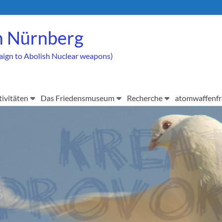
 Nürnberg
aign to Abolish Nuclear weapons)
tivitäten
Das Friedensmuseum
Recherche
atomwaffenfr
6