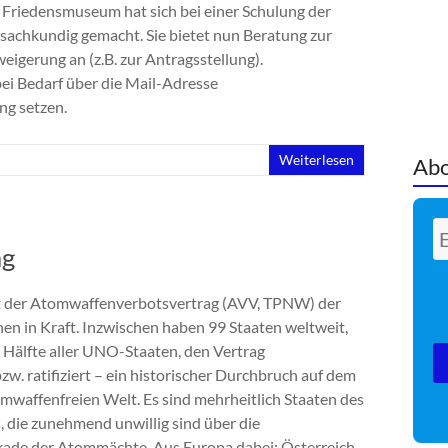
 Friedensmuseum hat sich bei einer Schulung der
achkundig gemacht. Sie bietet nun Beratung zur
eigerung an (z.B. zur Antragsstellung).
bei Bedarf über die Mail-Adresse
ng setzen.
Weiterlesen
Abo
ag
at der Atomwaffenverbotsvertrag (AVV, TPNW) der
en in Kraft. Inzwischen haben 99 Staaten weltweit,
e Hälfte aller UNO-Staaten, den Vertrag
zw. ratifiziert – ein historischer Durchbruch auf dem
mwaffenfreien Welt. Es sind mehrheitlich Staaten des
 die zunehmend unwillig sind über die
ade der Atommächte. Aus Europa dabei: Österreich,