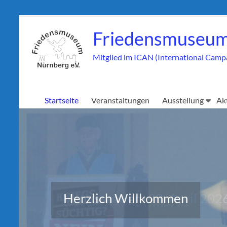
Zum
Inhalt
Friedensmuseum
springen
Mitglied im ICAN (International Camp
Startseite
Veranstaltungen
Ausstellung
Ak
Vernissage am 23. April 202