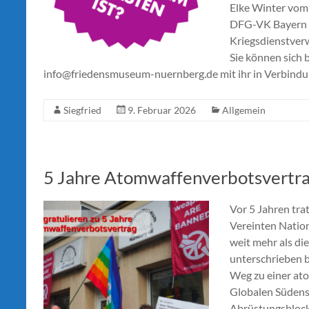
Elke Winter vom
DFG-VK Bayern s
Kriegsdienstverw
Sie können sich 
info@friedensmuseum-nuernberg.de mit ihr in Verbindu
Siegfried
9. Februar 2026
Allgemein
5 Jahre Atomwaffenverbotsvertr
Vor 5 Jahren tr
Vereinten Nation
weit mehr als di
unterschrieben b
Weg zu einer ato
Globalen Südens,
Abrüstungsblock