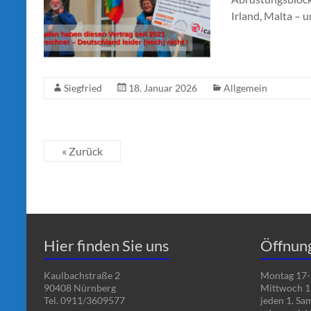
Irland, Malta – u
Siegfried
18. Januar 2026
Allgemein
« Zurück
Hier finden Sie uns
Öffnun
Kaulbachstraße 2
Montag 17-
90408 Nürnberg
Mittwoch 1
Tel. 0911/3609577
jeden 1. Sa