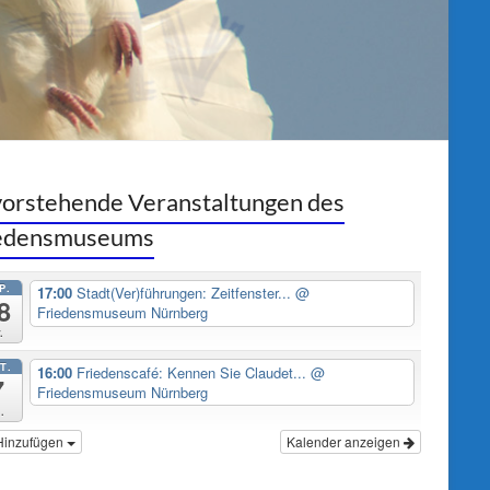
orstehende Veranstaltungen des
iedensmuseums
P.
17:00
Stadt(Ver)führungen: Zeitfenster...
@
8
Friedensmuseum Nürnberg
.
T.
16:00
Friedenscafé: Kennen Sie Claudet...
@
7
Friedensmuseum Nürnberg
.
Hinzufügen
Kalender anzeigen