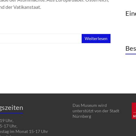
nd der Vatikanstaat.
Ei
Weiterlesen
Bes
Das Museum wird
gszeiten
unterstützt von der Stadt
Nürnberg
19 Uhr,
5-17 Uhr,
mstag im Monat 15-17 Uhr