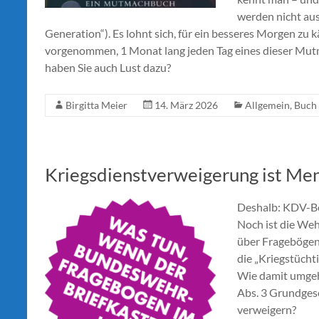
werden nicht aus
Generation“). Es lohnt sich, für ein besseres Morgen zu 
vorgenommen, 1 Monat lang jeden Tag eines dieser Mutmac
haben Sie auch Lust dazu?
Birgitta Meier
14. März 2026
Allgemein
,
Buch
Kriegsdienstverweigerung ist Me
Deshalb: KDV-B
Noch ist die Weh
über Fragebögen 
die „Kriegstüch
Wie damit umgehe
Abs. 3 Grundges
verweigern?