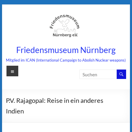
Zum
Inhalt
springen
Friedensmuseum Nürnberg
Mitglied im ICAN (International Campaign to Abolish Nuclear weapons)
Menü
P.V. Rajagopal: Reise in ein anderes
Indien