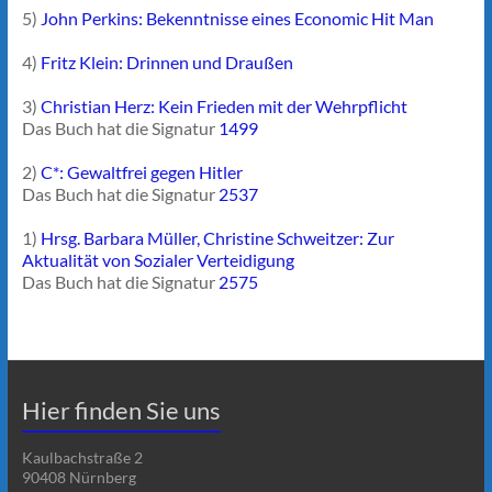
5)
John Perkins: Bekenntnisse eines Economic Hit Man
4)
Fritz Klein: Drinnen und Draußen
3)
Christian Herz: Kein Frieden mit der Wehrpflicht
Das Buch hat die Signatur
1499
2)
C*: Gewaltfrei gegen Hitler
Das Buch hat die Signatur
2537
1)
Hrsg. Barbara Müller, Christine Schweitzer: Zur
Aktualität von Sozialer Verteidigung
Das Buch hat die Signatur
2575
Hier finden Sie uns
Kaulbachstraße 2
90408 Nürnberg