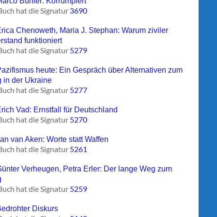
Marco Bühler: Korrumpiert
Buch hat die Signatur
3690
Erica Chenoweth, Maria J. Stephan: Warum ziviler
rstand funktioniert
Buch hat die Signatur
5279
Pazifismus heute: Ein Gespräch über Alternativen zum
g in der Ukraine
Buch hat die Signatur
5277
rich Vad: Ernstfall für Deutschland
Buch hat die Signatur
5270
Jan van Aken: Worte statt Waffen
Buch hat die Signatur
5261
Günter Verheugen, Petra Erler: Der lange Weg zum
g
Buch hat die Signatur
5259
Bedrohter Diskurs