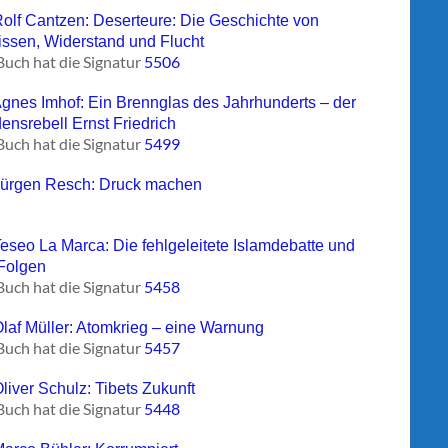
Rolf Cantzen: Deserteure: Die Geschichte von
ssen, Widerstand und Flucht
Buch hat die Signatur
5506
Agnes Imhof: Ein Brennglas des Jahrhunderts – der
densrebell Ernst Friedrich
Buch hat die Signatur
5499
Jürgen Resch: Druck machen
Teseo La Marca: Die fehlgeleitete Islamdebatte und
 Folgen
Buch hat die Signatur
5458
Olaf Müller: Atomkrieg – eine Warnung
Buch hat die Signatur
5457
liver Schulz: Tibets Zukunft
Buch hat die Signatur
5448