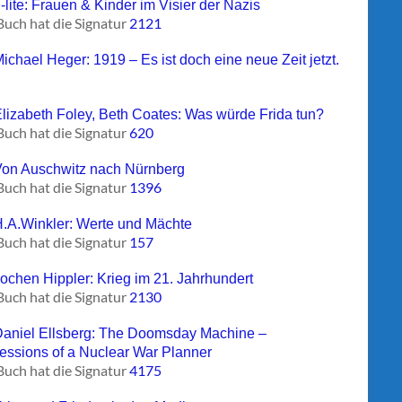
-lite: Frauen & Kinder im Visier der Nazis
Buch hat die Signatur
2121
ichael Heger: 1919 – Es ist doch eine neue Zeit jetzt.
Elizabeth Foley, Beth Coates: Was würde Frida tun?
Buch hat die Signatur
620
Von Auschwitz nach Nürnberg
Buch hat die Signatur
1396
H.A.Winkler: Werte und Mächte
Buch hat die Signatur
157
Jochen Hippler: Krieg im 21. Jahrhundert
Buch hat die Signatur
2130
Daniel Ellsberg: The Doomsday Machine –
essions of a Nuclear War Planner
Buch hat die Signatur
4175