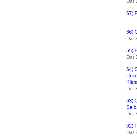
Das 
67) 
66) 
Das 
65) 
Das 
64) 
Unse
Klim
Das 
63) O
Selb
Das 
62) 
Das 