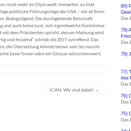
on nicht mehr im Olym weilt. Immerhin: so tickt
80) 
itige politische Führungsriege der USA – mit all ihren
Gewi
Das 
n. Beängstigend. Die durchgehende Botschaft:
 und auch keine Lust, sich irgendwelche Kenntnisse
79) 
t mit dem Präsidenten spricht, dessen Meinung wird
Frie
tig und fesselnd“ schrieb die ZEIT zutreffend. Das
Das 
ben, die Übersetzung könnte besser sein (es musste
utsche Leser*innen wäre ein Glossar wünschenswert.
78) 
77) 
ihre
Das 
ICAN: Wir sind dabei!
→
76) 
Das 
75) O
Das 