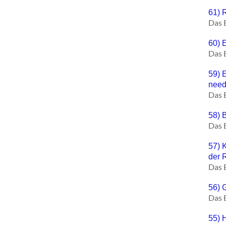
61) 
Das 
60) E
Das 
59) 
need
Das 
58) 
Das 
57) 
der 
Das 
56) 
Das 
55) 