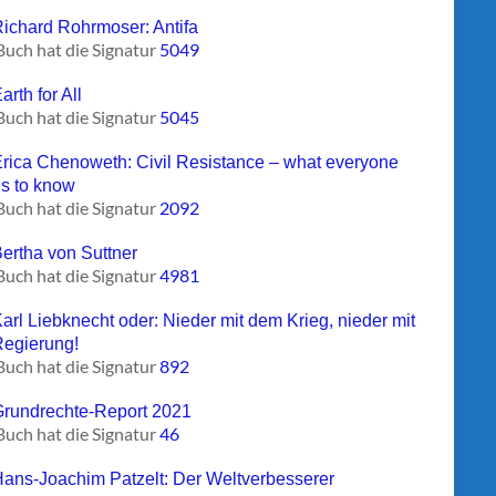
Richard Rohrmoser: Antifa
Buch hat die Signatur
5049
arth for All
Buch hat die Signatur
5045
Erica Chenoweth: Civil Resistance – what everyone
s to know
Buch hat die Signatur
2092
Bertha von Suttner
Buch hat die Signatur
4981
Karl Liebknecht oder: Nieder mit dem Krieg, nieder mit
Regierung!
Buch hat die Signatur
892
Grundrechte-Report 2021
Buch hat die Signatur
46
Hans-Joachim Patzelt: Der Weltverbesserer