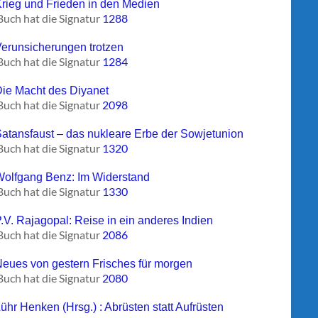
Krieg und Frieden in den Medien
Buch hat die Signatur
1288
Verunsicherungen trotzen
Buch hat die Signatur
1284
Die Macht des Diyanet
Buch hat die Signatur
2098
Satansfaust – das nukleare Erbe der Sowjetunion
Buch hat die Signatur
1320
Wolfgang Benz: Im Widerstand
Buch hat die Signatur
1330
P.V. Rajagopal: Reise in ein anderes Indien
Buch hat die Signatur
2086
Neues von gestern Frisches für morgen
Buch hat die Signatur
2080
ühr Henken (Hrsg.) : Abrüsten statt Aufrüsten