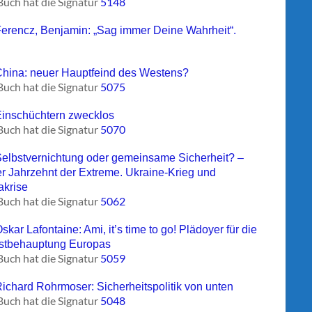
Buch hat die Signatur
5148
Ferencz, Benjamin: „Sag immer Deine Wahrheit“.
China: neuer Hauptfeind des Westens?
Buch hat die Signatur
5075
Einschüchtern zwecklos
Buch hat die Signatur
5070
Selbstvernichtung oder gemeinsame Sicherheit? –
r Jahrzehnt der Extreme. Ukraine-Krieg und
akrise
Buch hat die Signatur
5062
skar Lafontaine: Ami, it’s time to go! Plädoyer für die
stbehauptung Europas
Buch hat die Signatur
5059
Richard Rohrmoser: Sicherheitspolitik von unten
Buch hat die Signatur
5048