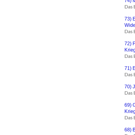
74) 
Das 
73) 
Wide
Das 
72) 
Krie
Das 
71) E
Das 
70) 
Das 
69) 
Krie
Das 
68) 