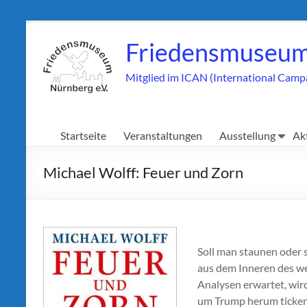
Zum
Inhalt
Friedensmuseum
springen
Mitglied im ICAN (International Camp
Startseite
Veranstaltungen
Ausstellung
Ak
Michael Wolff: Feuer und Zorn
Soll man staunen oder 
aus dem Inneren des we
Analysen erwartet, wir
um Trump herum ticken, 