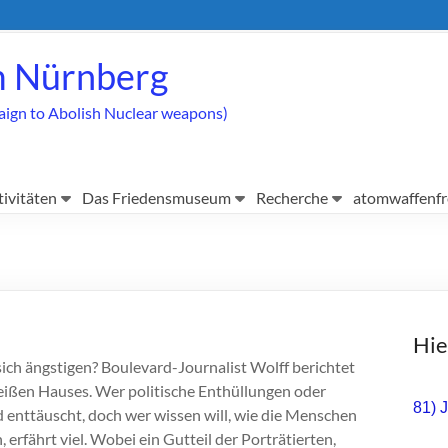
 Nürnberg
aign to Abolish Nuclear weapons)
tivitäten
Das Friedensmuseum
Recherche
atomwaffenfr
Hie
sich ängstigen? Boulevard-Journalist Wolff berichtet
ißen Hauses. Wer politische Enthüllungen oder
81) 
d enttäuscht, doch wer wissen will, wie die Menschen
erfährt viel. Wobei ein Gutteil der Porträtierten,