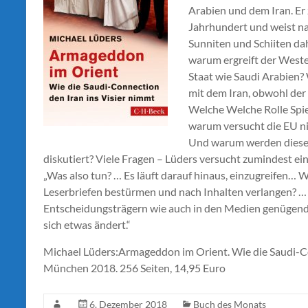
Arabien und dem Iran. Er 
Jahrhundert und weist na
Sunniten und Schiiten dah
warum ergreift der Westen
Staat wie Saudi Arabien
mit dem Iran, obwohl der 
Welche Welche Rolle Spie
warum versucht die EU nic
Und warum werden diese F
diskutiert? Viele Fragen – Lüders versucht zumindest ei
„Was also tun? … Es läuft darauf hinaus, einzugreifen… 
Leserbriefen bestürmen und nach Inhalten verlangen? …
Entscheidungsträgern wie auch in den Medien genügend G
sich etwas ändert.“
Michael Lüders:Armageddon im Orient. Wie die Saudi-Con
München 2018. 256 Seiten, 14,95 Euro
6. Dezember 2018
Buch des Monats