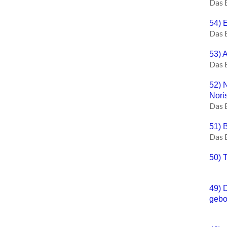
Das 
54) 
Das 
53) 
Das 
52) 
Nori
Das 
51) 
Das 
50) 
49) 
gebo