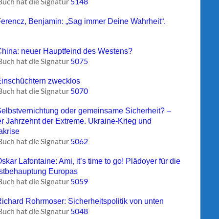
Buch hat die Signatur
5148
Ferencz, Benjamin: „Sag immer Deine Wahrheit“.
China: neuer Hauptfeind des Westens?
Buch hat die Signatur
5075
Einschüchtern zwecklos
Buch hat die Signatur
5070
Selbstvernichtung oder gemeinsame Sicherheit? –
r Jahrzehnt der Extreme. Ukraine-Krieg und
akrise
Buch hat die Signatur
5062
skar Lafontaine: Ami, it’s time to go! Plädoyer für die
stbehauptung Europas
Buch hat die Signatur
5059
Richard Rohrmoser: Sicherheitspolitik von unten
Buch hat die Signatur
5048