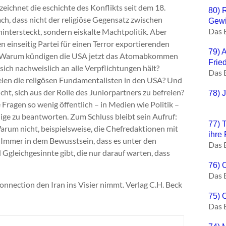
zeichnet die eschichte des Konflikts seit dem 18.
80) 
ch, dass nicht der religiöse Gegensatz zwischen
Gewi
Das 
intersteckt, sondern eiskalte Machtpolitik. Aber
 einseitig Partei für einen Terror exportierenden
79) 
? Warum kündigen die USA jetzt das Atomabkommen
Frie
sich nachweislich an alle Verpflichtungen hält?
Das 
len die religösen Fundamentalisten in den USA? Und
ht, sich aus der Rolle des Juniorpartners zu befreien?
78) 
ragen so wenig öffentlich – in Medien wie Politik –
nige zu beantworten. Zum Schluss bleibt sein Aufruf:
77) 
Warum nicht, beispielsweise, die Chefredaktionen mit
ihre
 Immer in dem Bewusstsein, dass es unter den
Das 
gleichgesinnte gibt, die nur darauf warten, dass
76) 
Das 
nection den Iran ins Visier nimmt. Verlag C.H. Beck
75) O
Das 