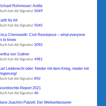
Richard Rohrmoser: Antifa
Buch hat die Signatur
5049
arth for All
Buch hat die Signatur
5045
Erica Chenoweth: Civil Resistance – what everyone
s to know
Buch hat die Signatur
2092
Bertha von Suttner
Buch hat die Signatur
4981
Karl Liebknecht oder: Nieder mit dem Krieg, nieder mit
Regierung!
Buch hat die Signatur
892
Grundrechte-Report 2021
Buch hat die Signatur
46
Hans-Joachim Patzelt: Der Weltverbesserer