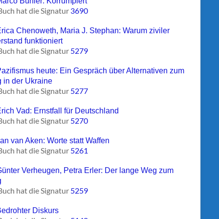
Marco Bühler: Korrumpiert
Buch hat die Signatur
3690
Erica Chenoweth, Maria J. Stephan: Warum ziviler
rstand funktioniert
Buch hat die Signatur
5279
Pazifismus heute: Ein Gespräch über Alternativen zum
g in der Ukraine
Buch hat die Signatur
5277
rich Vad: Ernstfall für Deutschland
Buch hat die Signatur
5270
Jan van Aken: Worte statt Waffen
Buch hat die Signatur
5261
Günter Verheugen, Petra Erler: Der lange Weg zum
g
Buch hat die Signatur
5259
Bedrohter Diskurs