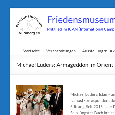
Zum
Inhalt
Friedensmuseum
springen
Mitglied im ICAN (International Camp
Startseite
Veranstaltungen
Ausstellung
Ak
Michael Lüders: Armageddon im Orient
Michael Lüders, Islam- un
Nahostkorrespondent der 
Stiftung. Seit 2015 ist e
Sein jüngstes Buch kreis