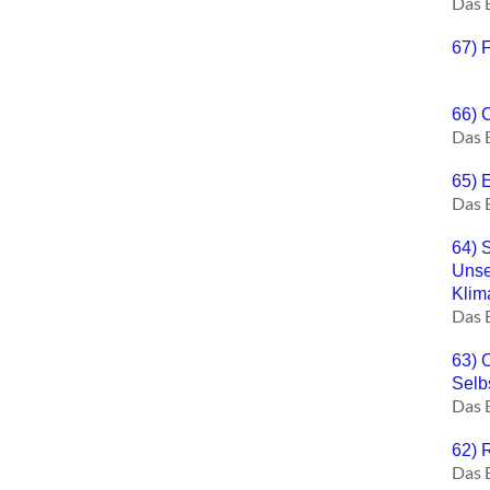
Das 
67) 
66) 
Das 
65) 
Das 
64) 
Unse
Klim
Das 
63) O
Selb
Das 
62) 
Das 