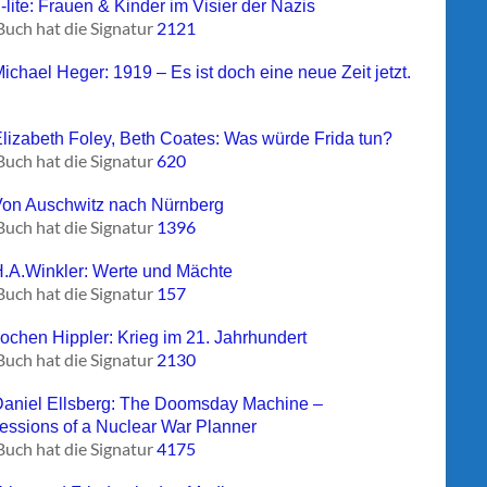
-lite: Frauen & Kinder im Visier der Nazis
Buch hat die Signatur
2121
ichael Heger: 1919 – Es ist doch eine neue Zeit jetzt.
Elizabeth Foley, Beth Coates: Was würde Frida tun?
Buch hat die Signatur
620
Von Auschwitz nach Nürnberg
Buch hat die Signatur
1396
H.A.Winkler: Werte und Mächte
Buch hat die Signatur
157
Jochen Hippler: Krieg im 21. Jahrhundert
Buch hat die Signatur
2130
Daniel Ellsberg: The Doomsday Machine –
essions of a Nuclear War Planner
Buch hat die Signatur
4175