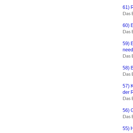
61) 
Das 
60) E
Das 
59) 
need
Das 
58) 
Das 
57) 
der 
Das 
56) 
Das 
55) 