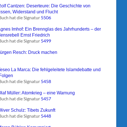
Rolf Cantzen: Deserteure: Die Geschichte von
ssen, Widerstand und Flucht
Buch hat die Signatur
5506
Agnes Imhof: Ein Brennglas des Jahrhunderts – der
densrebell Ernst Friedrich
Buch hat die Signatur
5499
Jürgen Resch: Druck machen
Teseo La Marca: Die fehlgeleitete Islamdebatte und
 Folgen
Buch hat die Signatur
5458
Olaf Müller: Atomkrieg – eine Warnung
Buch hat die Signatur
5457
liver Schulz: Tibets Zukunft
Buch hat die Signatur
5448