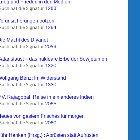
Krieg und Frieden in den Medien
Buch hat die Signatur
1288
Verunsicherungen trotzen
Buch hat die Signatur
1284
Die Macht des Diyanet
Buch hat die Signatur
2098
Satansfaust – das nukleare Erbe der Sowjetunion
Buch hat die Signatur
1320
Wolfgang Benz: Im Widerstand
Buch hat die Signatur
1330
P.V. Rajagopal: Reise in ein anderes Indien
Buch hat die Signatur
2086
Neues von gestern Frisches für morgen
Buch hat die Signatur
2080
ühr Henken (Hrsg.) : Abrüsten statt Aufrüsten