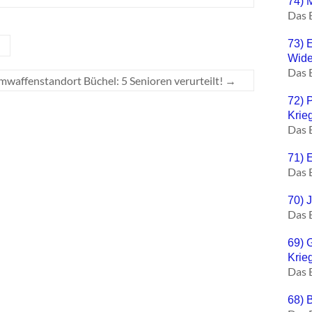
74) 
Das 
73) 
Wide
Das 
waffenstandort Büchel: 5 Senioren verurteilt!
→
72) 
Krie
Das 
71) E
Das 
70) 
Das 
69) 
Krie
Das 
68) 