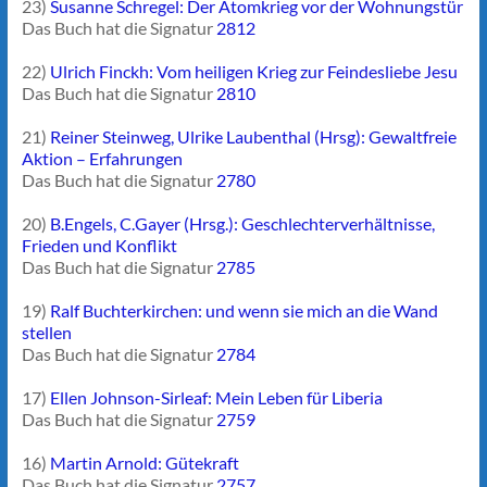
23)
Susanne Schregel: Der Atomkrieg vor der Wohnungstür
Das Buch hat die Signatur
2812
22)
Ulrich Finckh: Vom heiligen Krieg zur Feindesliebe Jesu
Das Buch hat die Signatur
2810
21)
Reiner Steinweg, Ulrike Laubenthal (Hrsg): Gewaltfreie
Aktion – Erfahrungen
Das Buch hat die Signatur
2780
20)
B.Engels, C.Gayer (Hrsg.): Geschlechterverhältnisse,
Frieden und Konflikt
Das Buch hat die Signatur
2785
19)
Ralf Buchterkirchen: und wenn sie mich an die Wand
stellen
Das Buch hat die Signatur
2784
17)
Ellen Johnson-Sirleaf: Mein Leben für Liberia
Das Buch hat die Signatur
2759
16)
Martin Arnold: Gütekraft
Das Buch hat die Signatur
2757