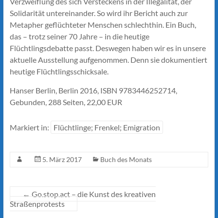
Verzweiflung des sich Versteckens in der Illegalität, der
Solidarität untereinander. So wird ihr Bericht auch zur
Metapher geflüchteter Menschen schlechthin. Ein Buch,
das – trotz seiner 70 Jahre – in die heutige
Flüchtlingsdebatte passt. Deswegen haben wir es in unsere
aktuelle Ausstellung aufgenommen. Denn sie dokumentiert
heutige Flüchtlingsschicksale.
Hanser Berlin, Berlin 2016, ISBN 9783446252714,
Gebunden, 288 Seiten, 22,00 EUR
Markiert in:
Flüchtlinge; Frenkel; Emigration
5. März 2017
Buch des Monats
←
Go.stop.act – die Kunst des kreativen
Straßenprotests