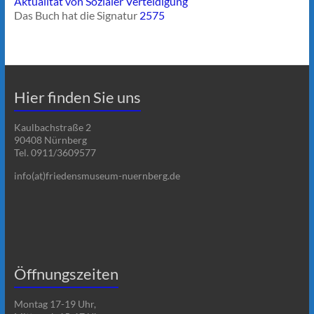
Aktualität von Sozialer Verteidigung
Das Buch hat die Signatur
2575
Hier finden Sie uns
Kaulbachstraße 2
90408 Nürnberg
Tel. 0911/3609577
info(at)friedensmuseum-nuernberg.de
Öffnungszeiten
Montag 17-19 Uhr,