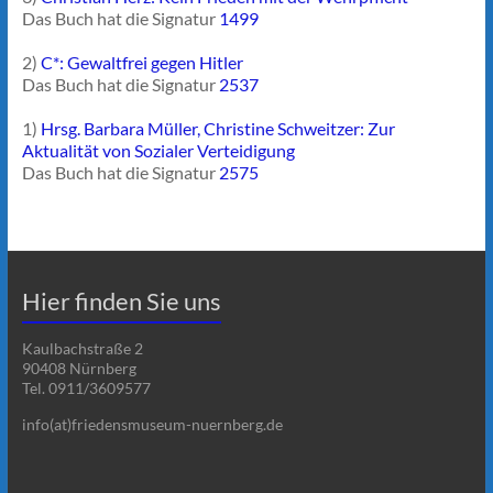
Das Buch hat die Signatur
1499
2)
C*: Gewaltfrei gegen Hitler
Das Buch hat die Signatur
2537
1)
Hrsg. Barbara Müller, Christine Schweitzer: Zur
Aktualität von Sozialer Verteidigung
Das Buch hat die Signatur
2575
Hier finden Sie uns
Kaulbachstraße 2
90408 Nürnberg
Tel. 0911/3609577
info(at)friedensmuseum-nuernberg.de