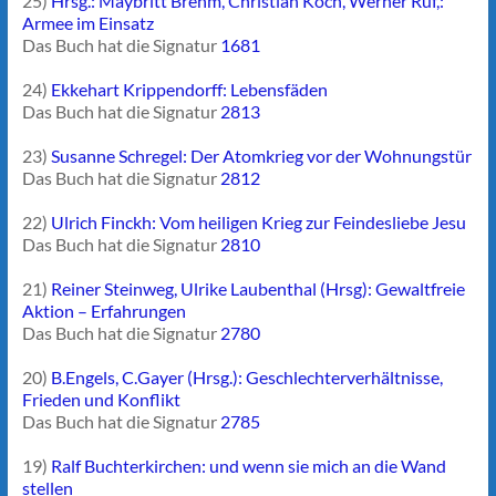
25)
Hrsg.: Maybritt Brehm, Christian Koch, Werner Ruf,:
Armee im Einsatz
Das Buch hat die Signatur
1681
24)
Ekkehart Krippendorff: Lebensfäden
Das Buch hat die Signatur
2813
23)
Susanne Schregel: Der Atomkrieg vor der Wohnungstür
Das Buch hat die Signatur
2812
22)
Ulrich Finckh: Vom heiligen Krieg zur Feindesliebe Jesu
Das Buch hat die Signatur
2810
21)
Reiner Steinweg, Ulrike Laubenthal (Hrsg): Gewaltfreie
Aktion – Erfahrungen
Das Buch hat die Signatur
2780
20)
B.Engels, C.Gayer (Hrsg.): Geschlechterverhältnisse,
Frieden und Konflikt
Das Buch hat die Signatur
2785
19)
Ralf Buchterkirchen: und wenn sie mich an die Wand
stellen