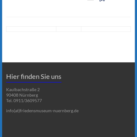
Hier finden Sie uns
Kaulbachstraße 2
90408 Nürnberg
Tel. 0911/3609577
info(at)friedensmuseum-nuernberg.de