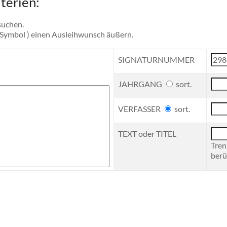
terien:
suchen.
-Symbol ) einen Ausleihwunsch äußern.
SIGNATURNUMMER
JAHRGANG
sort.
VERFASSER
sort.
TEXT oder TITEL
Tren
berü