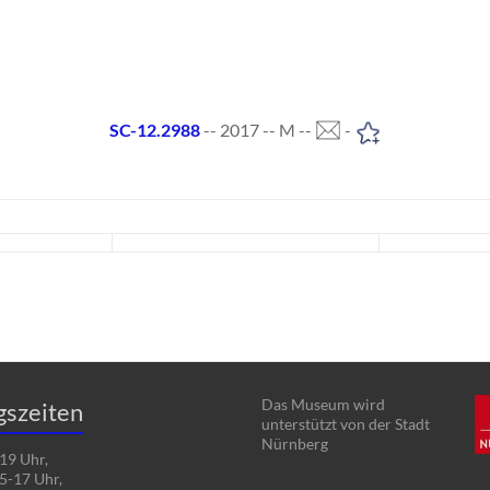
SC-12.2988
-- 2017 -- M --
-
Das Museum wird
gszeiten
unterstützt von der Stadt
Nürnberg
19 Uhr,
5-17 Uhr,