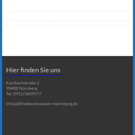
Hier finden Sie uns
Kaulbachstraße 2
90408 Nürnberg
Tel. 0911/3609577
info(at)friedensmuseum-nuernberg.de