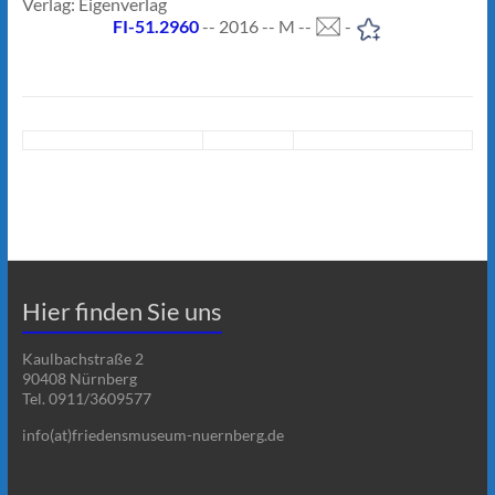
Verlag: Eigenverlag
FI-51.2960
-- 2016 -- M --
-
Hier finden Sie uns
Kaulbachstraße 2
90408 Nürnberg
Tel. 0911/3609577
info(at)friedensmuseum-nuernberg.de