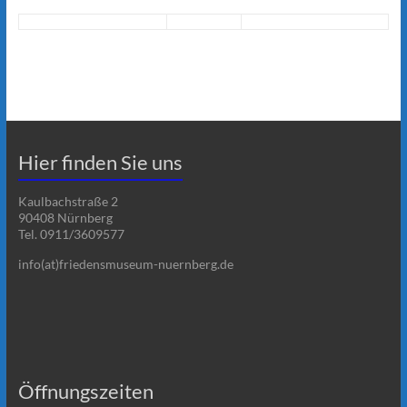
Hier finden Sie uns
Kaulbachstraße 2
90408 Nürnberg
Tel. 0911/3609577
info(at)friedensmuseum-nuernberg.de
Öffnungszeiten