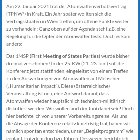
Am 22. Januar 2021 trat der Atomwaffenverbotsvertrag
(TPNW*) in Kraft. Ein Jahr später wollten sich die
Vertragsstaaten in Wien treffen, um offene Punkte weiter
zu verhandeln: Ganz oben auf der Agenda steht z.B. eine
Regelung für die Opfer der Atomwaffentests. Doch es kam
anders:
Das 1MSP (
First Meeting of States Parties
) wurde bisher
dreimal verschoben! In der 25. KW (21.-23.Juni) soll die
Konferenz jetzt stattfinden, eingeleitet von einem Treffen
zu den Auswirkungen von Atomwaffen auf Menschen
(„Humanitarian Impact“). Diese (österreichische)
Veranstaltung ist neu, eine Antwort darauf, dass
Atomwaffen wieder hauptsächlich technisch-militärisch
diskutiert werden. Wir wollen auch im Juni dabei sein! Doch
hier berichte ich von unserer Vorbereitungsreise: Als uns
die Absage der Konferenz relativ kurzfristig traf, haben wir
nämlich spontan entschieden, unser „Begleitprogramm“ wie
geplant trotzdem durchzu-führen. Deswegen berichte ich