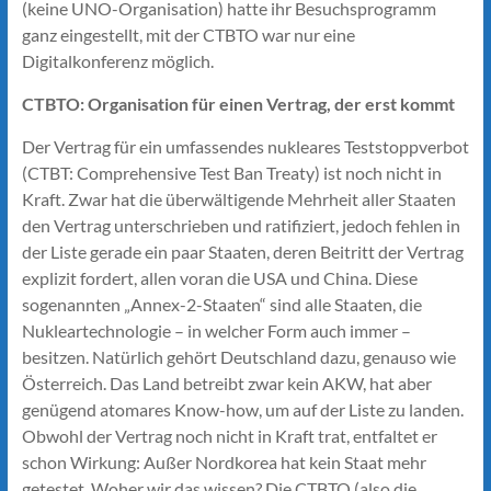
(keine UNO-Organisation) hatte ihr Besuchs­programm
ganz eingestellt, mit der CTBTO war nur eine
Digitalkonferenz möglich.
CTBTO: Organisation für einen Vertrag, der erst kommt
Der Vertrag für ein umfassendes nukleares Teststoppverbot
(CTBT: Comprehensive Test Ban Treaty) ist noch nicht in
Kraft. Zwar hat die überwältigende Mehrheit aller Staaten
den Vertrag unterschrieben und ratifiziert, jedoch fehlen in
der Liste gerade ein paar Staaten, deren Beitritt der Vertrag
explizit fordert, allen voran die USA und China. Diese
sogenannten „Annex-2-Staaten“ sind alle Staaten, die
Nuklear­technologie – in welcher Form auch immer –
besitzen. Natürlich gehört Deutschland dazu, genauso wie
Österreich. Das Land betreibt zwar kein AKW, hat aber
genügend atomares Know-how, um auf der Liste zu landen.
Obwohl der Vertrag noch nicht in Kraft trat, entfaltet er
schon Wirkung: Außer Nordkorea hat kein Staat mehr
getestet. Woher wir das wissen? Die CTBTO (also die