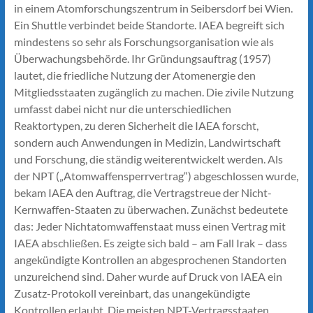
in einem Atomforschungszentrum in Seibersdorf bei Wien.
Ein Shuttle verbindet beide Standorte. IAEA begreift sich
mindestens so sehr als Forschungsorganisation wie als
Überwachungsbehörde. Ihr Gründungsauftrag (1957)
lautet, die friedliche Nutzung der Atomenergie den
Mitgliedsstaaten zugänglich zu machen. Die zivile Nutzung
umfasst dabei nicht nur die unterschiedlichen
Reaktortypen, zu deren Sicherheit die IAEA forscht,
sondern auch Anwendungen in Medizin, Landwirtschaft
und Forschung, die ständig weiterentwickelt werden. Als
der NPT („Atomwaffen­sperrvertrag“) abgeschlossen wurde,
bekam IAEA den Auftrag, die Vertragstreue der Nicht-
Kernwaffen-Staaten zu überwachen. Zunächst bedeutete
das: Jeder Nichtatomwaffenstaat muss einen Vertrag mit
IAEA abschließen. Es zeigte sich bald – am Fall Irak – dass
angekündigte Kontrollen an abgesprochenen Standorten
unzureichend sind. Daher wurde auf Druck von IAEA ein
Zusatz-Protokoll vereinbart, das unangekündigte
Kontrollen erlaubt. Die meisten NPT-Vertragsstaaten