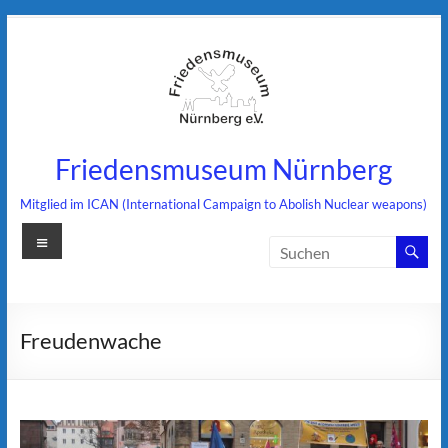
Zum
Inhalt
springen
Friedensmuseum Nürnberg
Mitglied im ICAN (International Campaign to Abolish Nuclear weapons)
Menü
Freudenwache