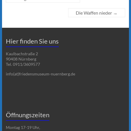
Die Waffen nieder
→
Hier finden Sie uns
Kaulbachstraße 2
90408 Nürnberg
Tel. 0911/3609577
info(at)friedensmuseum-nuernberg.de
Öffnungszeiten
Montag 17-19 Uhr,