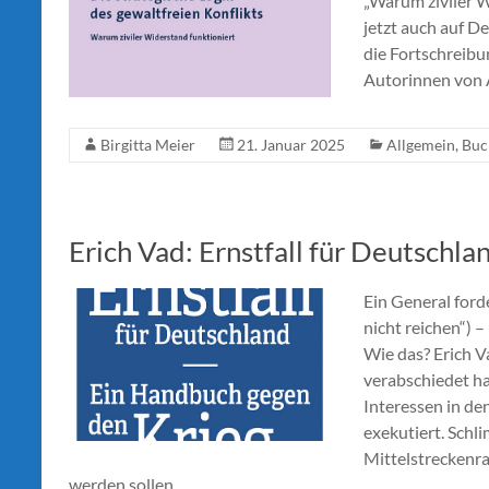
„Warum ziviler W
jetzt auch auf D
die Fortschreibu
Autorinnen von A
Birgitta Meier
21. Januar 2025
Allgemein
,
Buc
Erich Vad: Ernstfall für Deutschla
Ein General ford
nicht reichen“)
Wie das? Erich V
verabschiedet ha
Interessen in de
exekutiert. Schl
Mittelstreckenra
werden sollen.