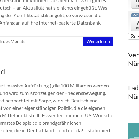
iderstand funktioniert“ aus dem Jahr 2011 gibt es
Fr
eutsch – an Aktualität hat sie nichts eingebüßt. Was
ng der Konfliktstatistik angeht, so verwiesen die
OK
nfang an auf ihre Internet-basierte Datenbank.
Mi
h des Monats
Weiterlesen
Ver
Nür
nd
ert massive Aufrüstung („die 100 Milliarden werden
Lad
 – und wird zum Kronzeugen der Friedensbewegung.
Nür
ad beobachtet mit Sorge, wie sich Deutschland
t von einer eigenständigen Politik, die die eigenen
n Mittelpunkt stellt. Es werden nur mehr US-Wünsche
immstes Beispiel: die brandgefährlichen
keten, die in Deutschland – und nur da! – stationiert