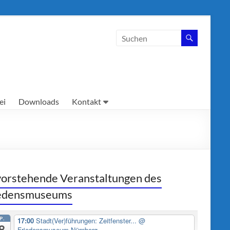
ei
Downloads
Kontakt
orstehende Veranstaltungen des
iedensmuseums
P.
17:00
Stadt(Ver)führungen: Zeitfenster...
@
8
Friedensmuseum Nürnberg