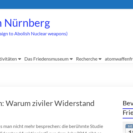
 Nürnberg
aign to Abolish Nuclear weapons)
tivitäten
Das Friedensmuseum
Recherche
atomwaffenfr
n: Warum ziviler Widerstand
Bev
Fr
s man nicht mehr besprechen: die berühmte Studie
SE
1