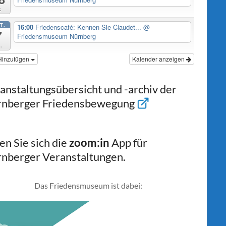
.
T.
16:00
Friedenscafé: Kennen Sie Claudet...
@
7
Friedensmuseum Nürnberg
.
Hinzufügen
Kalender anzeigen
anstaltungsübersicht und -archiv der
nberger Friedensbewegung
en Sie sich die
zoom:in
App für
nberger Veranstaltungen.
Das Friedensmuseum ist dabei: