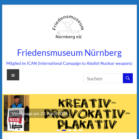
Zum
Inhalt
springen
Friedensmuseum Nürnberg
Mitglied im ICAN (International Campaign to Abolish Nuclear weapons)
Menü
Vernissage am 23. April 2026