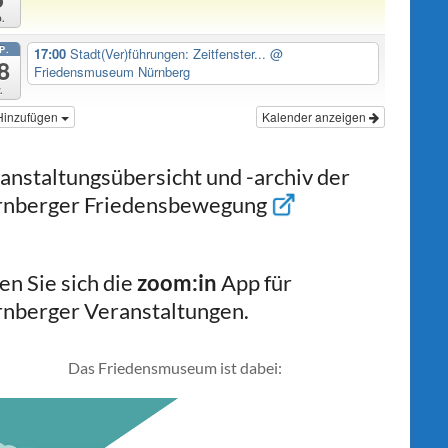
.
P.
17:00
Stadt(Ver)führungen: Zeitfenster...
@
8
Friedensmuseum Nürnberg
.
Hinzufügen
Kalender anzeigen
anstaltungsübersicht und -archiv der
nberger Friedensbewegung
en Sie sich die
zoom:in
App für
nberger Veranstaltungen.
Das Friedensmuseum ist dabei: