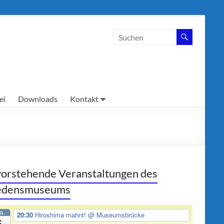
ei
Downloads
Kontakt
orstehende Veranstaltungen des
iedensmuseums
G.
20:30
Hiroshima mahnt!
@ Museumsbrücke
6