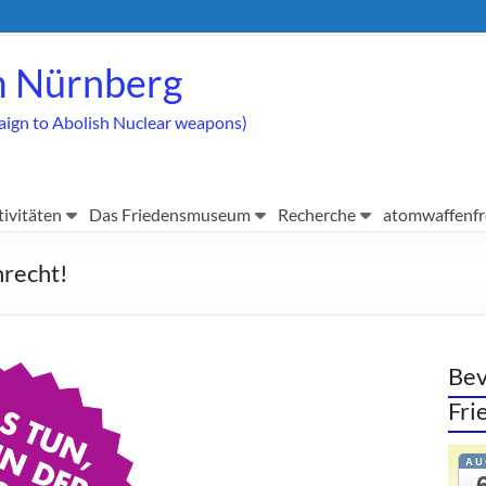
 Nürnberg
aign to Abolish Nuclear weapons)
tivitäten
Das Friedensmuseum
Recherche
atomwaffenfr
nrecht!
Bev
Fr
AU