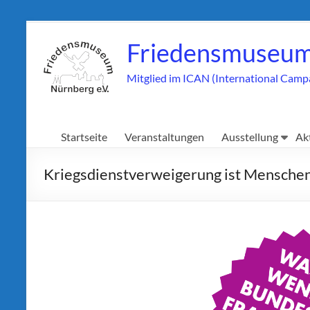
Zum
Inhalt
Friedensmuseum
springen
Mitglied im ICAN (International Camp
Startseite
Veranstaltungen
Ausstellung
Ak
Kriegsdienstverweigerung ist Mensche