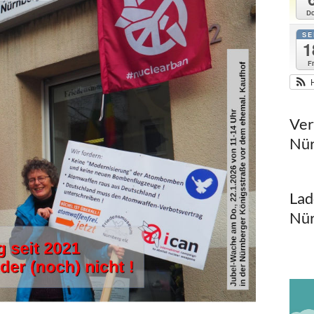
Do
SE
1
Fr
Ver
Nür
Lad
Nür