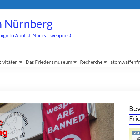
 Nürnberg
aign to Abolish Nuclear weapons)
tivitäten
Das Friedensmuseum
Recherche
atomwaffenfr
Bev
Fr
AU