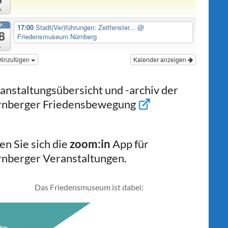
.
P.
17:00
Stadt(Ver)führungen: Zeitfenster...
@
8
Friedensmuseum Nürnberg
.
Hinzufügen
Kalender anzeigen
anstaltungsübersicht und -archiv der
nberger Friedensbewegung
en Sie sich die
zoom:in
App für
nberger Veranstaltungen.
Das Friedensmuseum ist dabei: