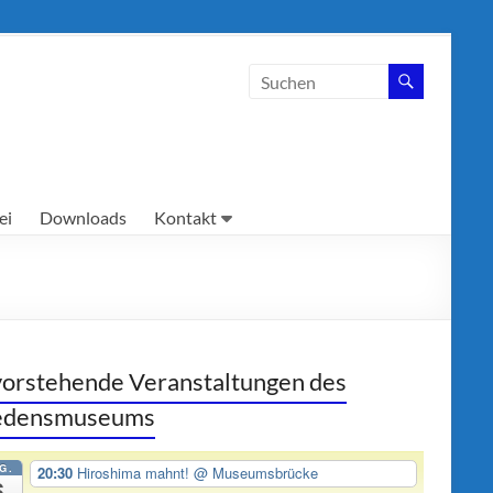
ei
Downloads
Kontakt
orstehende Veranstaltungen des
iedensmuseums
G.
20:30
Hiroshima mahnt!
@ Museumsbrücke
6