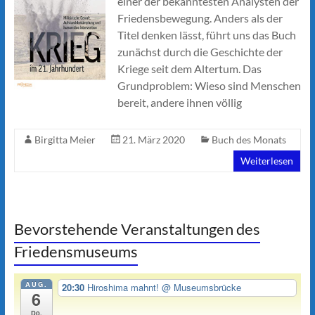
einer der bekanntesten Analysten der
Friedensbewegung. Anders als der
Titel denken lässt, führt uns das Buch
zunächst durch die Geschichte der
Kriege seit dem Altertum. Das
Grundproblem: Wieso sind Menschen
bereit, andere ihnen völlig
Birgitta Meier
21. März 2020
Buch des Monats
Weiterlesen
Bevorstehende Veranstaltungen des
Friedensmuseums
AUG.
20:30
Hiroshima mahnt!
@ Museumsbrücke
6
Do.