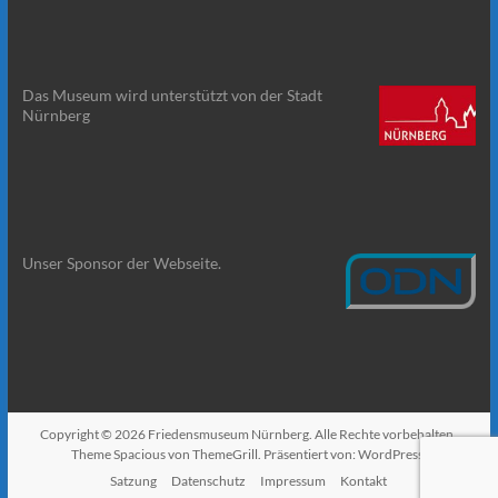
Das Museum wird unterstützt von der Stadt
Nürnberg
Unser Sponsor der Webseite.
Copyright © 2026
Friedensmuseum Nürnberg
. Alle Rechte vorbehalten.
Theme
Spacious
von ThemeGrill. Präsentiert von:
WordPress
.
Satzung
Datenschutz
Impressum
Kontakt