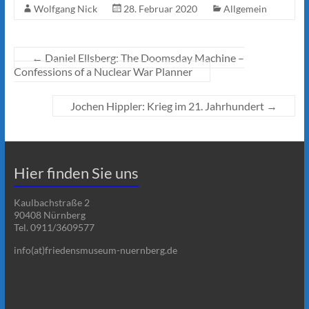
Wolfgang Nick
28. Februar 2020
Allgemein
←
Daniel Ellsberg: The Doomsday Machine –
Confessions of a Nuclear War Planner
Jochen Hippler: Krieg im 21. Jahrhundert
→
Hier finden Sie uns
Kaulbachstraße 2
90408 Nürnberg
Tel. 0911/3609577
info(at)friedensmuseum-nuernberg.de