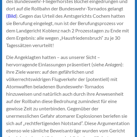
des Bundeswehr-Fliegerhorstes Büchel eingedrungen und
dort auf die Rollbahn der Bundeswehr-Tornados gelangt
(Bild
). Gegen das Urteil des Amtsgerichts Cochem hatten
sie Berufung eingelegt, nun ist der Berufungsprozess vor
dem Landgericht Koblenz nach 2 Prozesstagen zu Ende mit
dem Ergebnis: alle wegen „Hausfriedensbruch“ zu je 30
Tagessätzen verurteilt!
Die Angeklagten hatten – aus unserer Sicht –
hervorragende Einlassungen präsentiert (siehe
Anlagen
):
ihre Ziele waren: auf den gefährlichen und
völkerrechtswidrigen Flugverkehr der (potentiell) mit
Atomwaffen beladenen Bundeswehr-Tornados
hinzuweisen und natürlich auch durch ihre Anwesenheit
auf der Rollbahn diese Bedrohung zumindest für eine
gewisse Zeit zu unterbinden. Gegenüber der
unermesslichen Gefahr atomarer Explosionen beriefen sie
sich auf „rechtfertigenden Notstand“. Diese Argumentation
ebenso wie sämliche Beweisanträge wurden vom Gericht