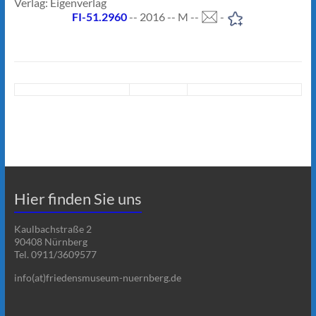
Verlag: Eigenverlag
FI-51.2960
-- 2016 -- M --
-
Hier finden Sie uns
Kaulbachstraße 2
90408 Nürnberg
Tel. 0911/3609577
info(at)friedensmuseum-nuernberg.de