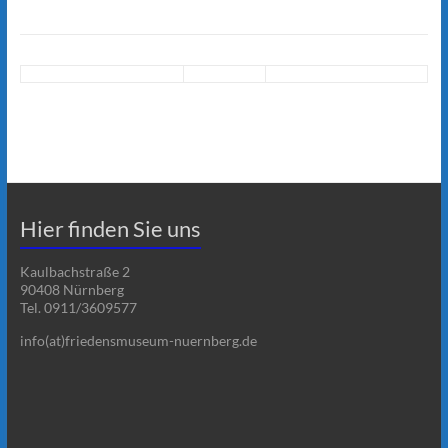
Hier finden Sie uns
Kaulbachstraße 2
90408 Nürnberg
Tel. 0911/3609577
info(at)friedensmuseum-nuernberg.de