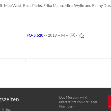
ft, Mae West, Rosa Parks, Erika Mann, Mina Wylie und Fanny Durac
FO-5.620
-- 2019 -- M --
-
Das Museum wird
gszeiten
unterstützt von der Stadt
Nürnberg
19 Uhr,