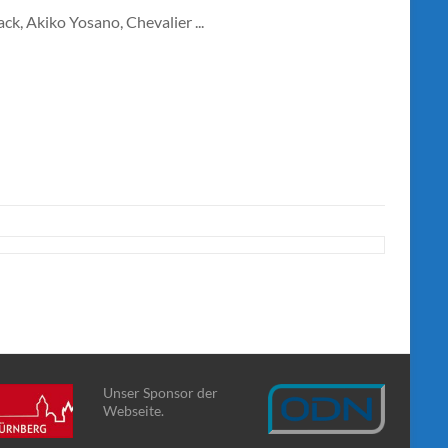
k, Akiko Yosano, Chevalier ...
Unser Sponsor der
Webseite.