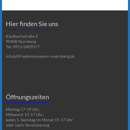
Hier finden Sie uns
Kaulbachstraße 2
90408 Nürnberg
Tel. 0911/3609577
info(at)friedensmuseum-nuernberg.de
Öffnungszeiten
Montag 17-19 Uhr,
Mittwoch 15-17 Uhr,
jeden 1. Samstag im Monat 15-17 Uhr
oder nach Vereinbarung