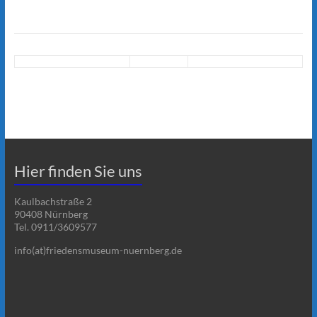
Hier finden Sie uns
Kaulbachstraße 2
90408 Nürnberg
Tel. 0911/3609577
info(at)friedensmuseum-nuernberg.de