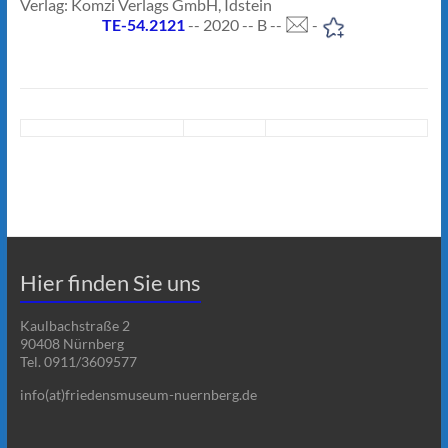
Verlag: Komzi Verlags GmbH, Idstein
TE-54.2121
-- 2020 -- B --
-
Hier finden Sie uns
Kaulbachstraße 2
90408 Nürnberg
Tel. 0911/3609577
info(at)friedensmuseum-nuernberg.de