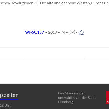
ischen Revolutionen - 3. Der alte und der neue Westen, Europa un
WI-50.157
-- 2019 -- M --
-
Das Museum wird
gszeiten
unterstützt von der Stadt
Nürnberg
19 Uhr,