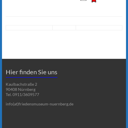
Hier finden Sie uns
Kaulbachstraße 2
90408 Nürnberg
Tel. 0911/3609577
info(at)friedensmuseum-nuernberg.de