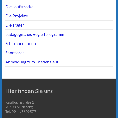
Die Laufstrecke
Die Projekte
Die Träger
pädagogisches Begleitprogramm
SchirmherrInnen
Sponsoren
Anmeldung zum Friedenslauf
Hier finden Sie uns
Kaulbachstraße 2
90408 Nürnberg
Tel. 0911/3609577