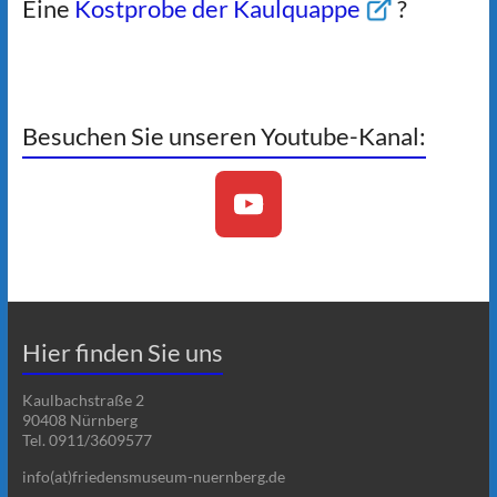
Eine
Kostprobe der Kaulquappe
?
Besuchen Sie unseren Youtube-Kanal:
Hier finden Sie uns
Kaulbachstraße 2
90408 Nürnberg
Tel. 0911/3609577
info(at)friedensmuseum-nuernberg.de