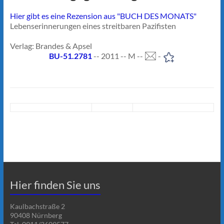
Hier gibt es eine Rezension aus "BUCH DES MONATS"
Lebenserinnerungen eines streitbaren Pazifisten
Verlag: Brandes & Apsel
BU-51.2781
-- 2011 -- M --
-
Hier finden Sie uns
Kaulbachstraße 2
90408 Nürnberg