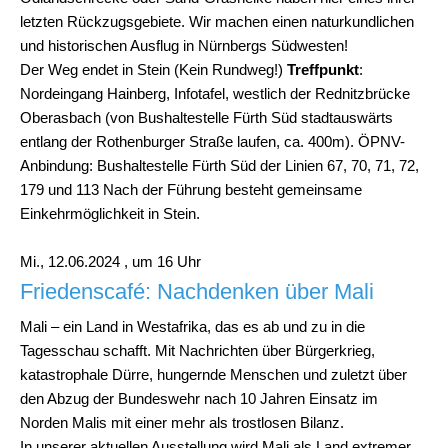
letzten Rückzugsgebiete. Wir machen einen naturkundlichen
und historischen Ausflug in Nürnbergs Südwesten!
Der Weg endet in Stein (Kein Rundweg!)
Treffpunkt
:
Nordeingang Hainberg, Infotafel, westlich der Rednitzbrücke
Oberasbach (von Bushaltestelle Fürth Süd stadtauswärts
entlang der Rothenburger Straße laufen, ca. 400m). ÖPNV-
Anbindung: Bushaltestelle Fürth Süd der Linien 67, 70, 71, 72,
179 und 113 Nach der Führung besteht gemeinsame
Einkehrmöglichkeit in Stein.
Mi., 12.06.2024 , um 16 Uhr
Friedenscafé: Nachdenken über Mali
Mali – ein Land in Westafrika, das es ab und zu in die
Tagesschau schafft. Mit Nachrichten über Bürgerkrieg,
katastrophale Dürre, hungernde Menschen und zuletzt über
den Abzug der Bundeswehr nach 10 Jahren Einsatz im
Norden Malis mit einer mehr als trostlosen Bilanz.
In unserer aktuellen Ausstellung wird Mali als Land extremer