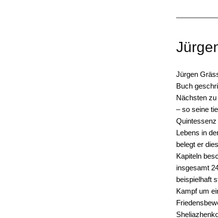
Jürgen
Jürgen Gräss
Buch geschri
Nächsten zu h
– so seine t
Quintessenz 
Lebens in de
belegt er die
Kapiteln besc
insgesamt 24
beispielhaft 
Kampf um ein
Friedensbew
Sheliazhenko