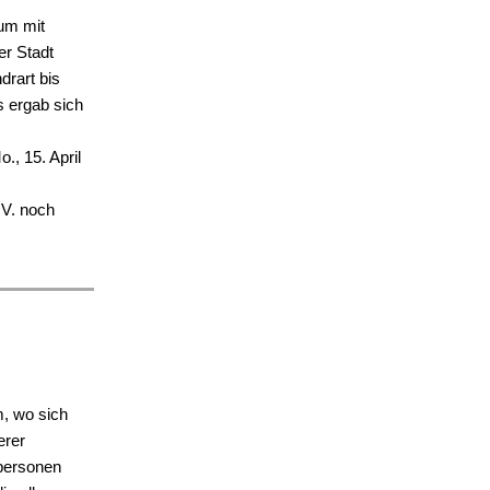
um mit
er Stadt
rart bis
s ergab sich
, 15. April
.V. noch
m, wo sich
erer
lpersonen