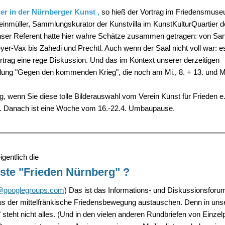
der in der Nürnberger Kunst ,
so hieß der
Vortrag im Friedensmuse
einmüller, Sammlungskurator der Kunstvilla im KunstKulturQuartier d
ser Referent hatte hier wahre Schätze zusammen getragen: von Sand
yer-Vax bis Zahedi und Prechtl. Auch wenn der Saal nicht voll war: e
trag eine rege Diskussion. Und das im Kontext unserer derzeitigen
lung "Gegen den kommenden Krieg", die noch am Mi., 8. + 13. und Mo.
g, wenn Sie diese tolle Bilderauswahl vom Verein Kunst für Frieden e
. Danach ist eine Woche vom 16.-22.4. Umbaupause.
gentlich die
iste "Frieden Nürnberg" ?
g@googlegroups.com
) Das ist das Informations- und Diskussionsforu
 der mittelfränkische Friedensbewegung austauschen. Denn in uns
 steht nicht alles. (Und in den vielen anderen Rundbriefen von Einze