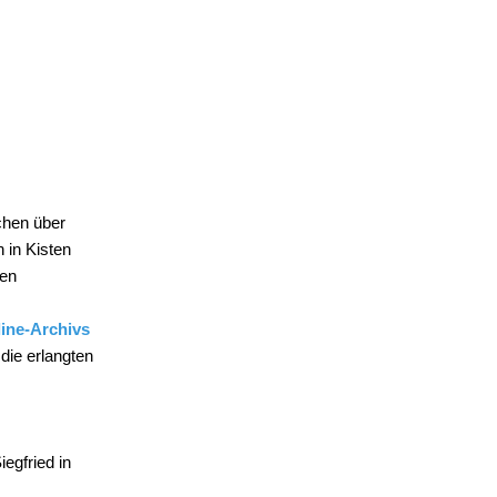
chen über
 in Kisten
uen
ine-Archivs
 die erlangten
egfried in