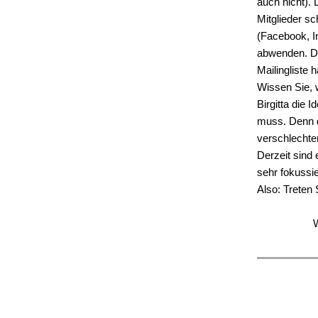
auch nicht). 
Mitglieder s
(Facebook, I
abwenden. Da
Mailingliste 
Wissen Sie, 
Birgitta die
muss. Denn di
verschlechter
Derzeit sind 
sehr fokussi
Also: Treten
W