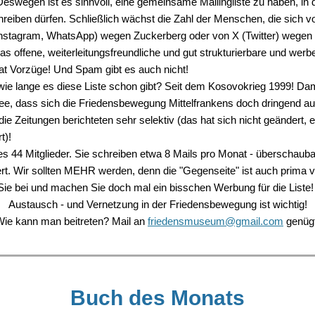
Deswegen ist es sinnvoll, eine gemeinsame Mailingliste zu haben, in d
chreiben dürfen. Schließlich wächst die Zahl der Menschen, die sich
nstagram, WhatsApp) wegen Zuckerberg oder von X (Twitter) wegen
s offene, weiterleitungsfreundliche und gut strukturierbare und werb
hat Vorzüge! Und Spam gibt es auch nicht!
wie lange es diese Liste schon gibt? Seit dem Kosovokrieg 1999! Da
 Idee, dass sich die Friedensbewegung Mittelfrankens doch dringend 
e Zeitungen berichteten sehr selektiv (das hat sich nicht geändert, 
t)!
es 44 Mitglieder. Sie schreiben etwa 8 Mails pro Monat - überschauba
ert. Wir sollten MEHR werden, denn die "Gegenseite" ist auch prima v
 Sie bei und machen Sie doch mal ein bisschen Werbung für die Liste!
Austausch - und Vernetzung in der Friedensbewegung ist wichtig!
ie kann man beitreten? Mail an
friedensmuseum@gmail.com
genügt
Buch des Monats