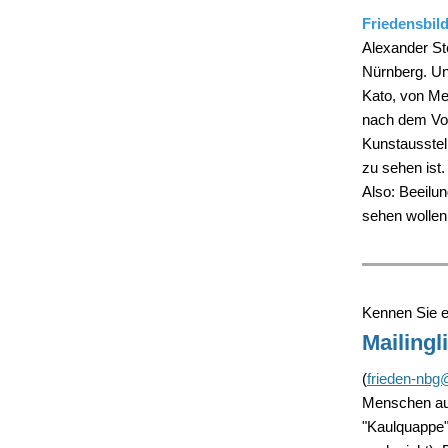
Friedensbil
Alexander St
Nürnberg. Un
Kato, von Me
nach dem Vor
Kunstausstel
zu sehen ist.
Also: Beeilun
sehen wollen
Kennen Sie ei
Mailingl
(
frieden-nb
Menschen aus
"Kaulquappe"