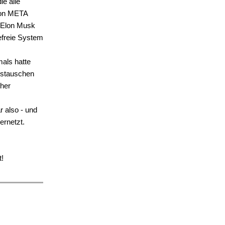
ie alle
 von META
 Elon Musk
efreie System
mals hatte
austauschen
eher
r also - und
ernetzt.
!