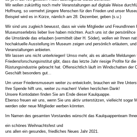
Wir wollen zukünftig noch mehr Veranstaltungen auf digitale Weise durchfü
Hoffnung, so vermehrt jüngere Menschen für den Frieden und unser Muse
Beispiel wird es in Kürze, nämlich am 28. Dezember, geben (s.u.)
Wir sind uns zugleich bewusst, dass wir viele Mitglieder und FreundInnen 
Museumserlebnis lieber live haben möchten. Auch uns ist der persönlihce 
die Umstände das erlauben (vermittelt über H. Söder), wollen wir Ihnen nat
hochaktuelle Ausstellung im Museum zeigen und persönlich erläutern, un
Veranstaltungen anbieten.
Wir lassen uns nicht unterkriegen! Umso mehr, als es aktuelle Meldunge
Friedensforschungsinstitut gibt, dass das letzte Jahr riesige Profite für die
Rüstungsindustrie gebracht hat. Offensichtlich läuft im Windschatten der 
Geschäft besonders gut...
Um unser Friedensmuseum weiter zu entwickeln, brauchen wir Ihre Unters
Ihre Spende hilft uns, weiter zu machen! Vielen herzlichen Dank!
Unsere Kontodaten finden Sie am Ende dieser Kaulquappe.
Ebenso freuen wir uns, wenn Sie uns aktiv unterstützen, vielleicht sogar M
werden oder neue Mitglieder werben könnten.
Im Namen des gesamten Vorstandes wünscht das Kaulquappenteam Ihn
ein schönes Weihnachtsfest und
uns allen ein gesundes, friedliches Neues Jahr 2021.