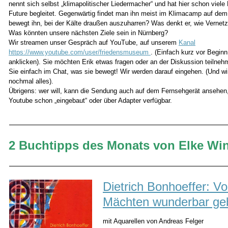
nennt sich selbst „klimapolitischer Liedermacher“ und hat hier schon viel
Future begleitet. Gegenwärtig findet man ihn meist im Klimacamp auf de
bewegt ihn, bei der Kälte draußen auszuharren? Was denkt er, wie Verne
Was könnten unsere nächsten Ziele sein in Nürnberg?
Wir streamen unser Gespräch auf YouTube, auf unserem
Kanal
https://www.youtube.com/user/friedensmuseum
. (Einfach kurz vor Beginn
anklicken). Sie möchten Erik etwas fragen oder an der Diskussion teilne
Sie einfach im Chat, was sie bewegt! Wir werden darauf eingehen. (Und wi
nochmal alles).
Übrigens: wer will, kann die Sendung auch auf dem Fernsehgerät ansehen, 
Youtube schon „eingebaut“ oder über Adapter verfügbar.
2 Buchtipps des Monats von Elke Win
Dietrich Bonhoeffer: V
Mächten wunderbar ge
mit Aquarellen von Andreas Felger