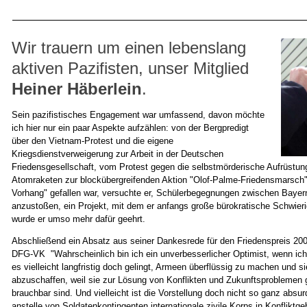
Wir trauern um einen lebenslang
aktiven Pazifisten, unser Mitglied
Heiner Häberlein
.
Sein pazifistisches Engagement war umfassend, davon möchte
ich hier nur ein paar Aspekte aufzählen: von der Bergpredigt
über den Vietnam-Protest und die eigene
Kriegsdienstverweigerung zur Arbeit in der Deutschen
Friedensgesellschaft, vom Protest gegen die selbstmörderische Aufrüstun
Atomraketen zur blockübergreifenden Aktion "Olof-Palme-Friedensmarsch"
Vorhang" gefallen war, versuchte er, Schülerbegegnungen zwischen Baye
anzustoßen, ein Projekt, mit dem er anfangs große bürokratische Schwieri
wurde er umso mehr dafür geehrt.
Abschließend ein Absatz aus seiner Dankesrede für den Friedenspreis 20
DFG-VK "Wahrscheinlich bin ich ein unverbesserlicher Optimist, wenn ich
es vielleicht langfristig doch gelingt, Armeen überflüssig zu machen und s
abzuschaffen, weil sie zur Lösung von Konflikten und Zukunftsproblemen 
brauchbar sind. Und vielleicht ist die Vorstellung doch nicht so ganz absur
anstelle von Soldatenkontingenten internationale zivile Korps in Konfliktg