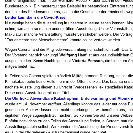
seither eingemischt hat, in der Weimarer Republik, aber auch in den Frie
Bundesrepublik. Ein mustergültiges Beispiel für beständiges Eintreten für 
der Linie des Friedensmuseums, das ja die Geschichte der Friedensbeweg
Leider kam dann die Covid-Krise!
Nur wenige haben die Ausstellung in unserem Museum sehen können. Also s
online, wie auch so manch andere, ältere Ausstellung. Unser Veranstalt
Makulatur, manche Veranstaltung musste verschoben werden. Der Vortrag 
"Frauenrechte sind Menschenrechte" konnte online verfolgt werden.
Wegen Corona fand die
Mitgliederversammlung nur schriftlich statt.
Das Er
Der Vorstand hat sich verjüngt!
Wolfgang Hauf
ist aus gesundheitlichen 
ausgeschieden. Seine Nachfolgerin ist
Victoria Persson,
die bisher im Ar
mitgearbeitet hat.
In Zeiten von Corona spielten plötzlich Militär, atomare Rüstung, selbst d
Klimakatastrophe keine Rolle mehr in der Öffentlichkeit. Das brachte uns a
nächste Ausstellung diesen zu Unrecht "vergessenen" existenziellen Kat
Diese neue Ausstellung mit dem Titel:
Die Uhr tickt. Abwendbare Katastrophen: Erderwärmung und Atomkri
wurde am 14. November eröffnet. Allerdings konnte das leider nur ohne 
geschehen. Aber wir lassen uns nicht unterkriegen – wir bemühen uns, Ihn
digitalem Wege zugänglich zu machen. So können Sie auf unserer Websei
Einführungsvideos zu den Teilen der Ausstellung finden, außerdem natürlic
Ausstellungstafeln selbst. Wir konnten die Ausstellung der Presse vorstell
es ja in der NN gelesen? Auch überregional wurde berichtet.