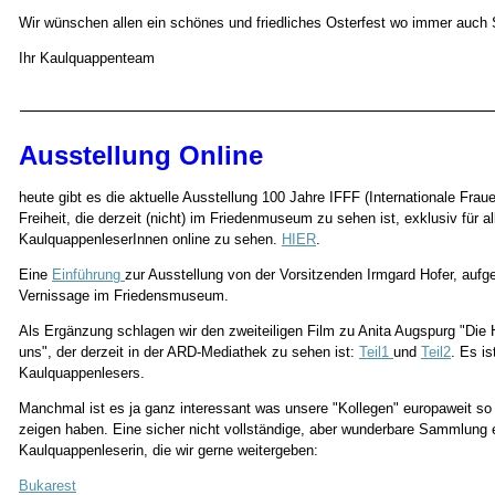
Wir wünschen allen ein schönes und friedliches Osterfest wo immer auch S
Ihr Kaulquappenteam
Ausstellung Online
heute gibt es die aktuelle Ausstellung 100 Jahre IFFF (Internationale Fraue
Freiheit, die derzeit (nicht) im Friedenmuseum zu sehen ist, exklusiv für al
KaulquappenleserInnen online zu sehen.
HIER
.
Eine
Einführung
zur Ausstellung von der Vorsitzenden Irmgard Hofer, auf
Vernissage im Friedensmuseum.
Als Ergänzung schlagen wir den zweiteiligen Film zu Anita Augspurg "Die H
uns", der derzeit in der ARD-Mediathek zu sehen ist:
Teil1
und
Teil2
. Es is
Kaulquappenlesers.
Manchmal ist es ja ganz interessant was unsere "Kollegen" europaweit so
zeigen haben. Eine sicher nicht vollständige, aber wunderbare Sammlung e
Kaulquappenleserin, die wir gerne weitergeben:
Bukarest