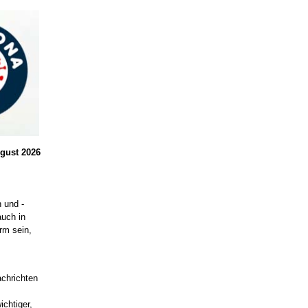
ugust 2026
 und -
auch in
rm sein,
chrichten
chtiger,