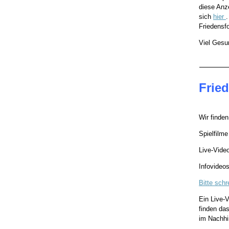
diese Anz
sich
hier
Friedensfo
Viel Gesu
Frie
Wir finden
Spielfilm
Live-Vide
Infovideo
Bitte schr
Ein Live-V
finden da
im Nachhi