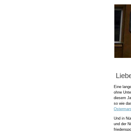
Liebe
Eine lang
ohne Unte
diesem Ja
so wie da
Ostermar
Und in Nür
und der N
friedensp