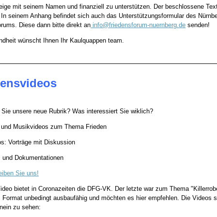
eige mit seinem Namen und finanziell zu unterstützen. Der beschlossene Tex
. In seinem Anhang befindet sich auch das Unterstützungsformular des Nürnbe
rums. Diese dann bitte direkt an
info@friedensforum-nuernberg.de
senden!
ndheit wünscht Ihnen Ihr Kaulquappen team.
densvideos
 Sie unsere neue Rubrik? Was interessiert Sie wiklich?
e und Musikvideos zum Thema Frieden
os: Vorträge mit Diskussion
s und Dokumentationen
eiben Sie uns!
ideo bietet in Coronazeiten die DFG-VK. Der letzte war zum Thema "Killerrobo
s Format unbedingt ausbaufähig und möchten es hier empfehlen. Die Videos 
nein zu sehen: