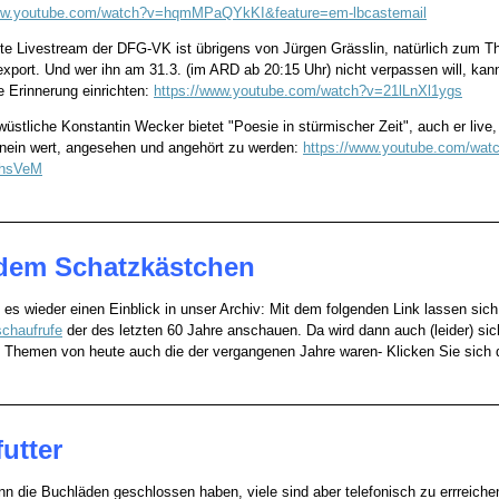
www.youtube.com/watch?v=hqmMPaQYkKI&feature=em-lbcastemail
te Livestream der DFG-VK ist übrigens von Jürgen Grässlin, natürlich zum 
xport. Und wer ihn am 31.3. (im ARD ab 20:15 Uhr) nicht verpassen will, kann
e Erinnerung einrichten:
https://www.youtube.com/watch?v=21lLnXl1ygs
üstliche Konstantin Wecker bietet "Poesie in stürmischer Zeit", auch er live
nein wert, angesehen und angehört zu werden:
https://www.youtube.com/wat
ohsVeM
dem Schatzkästchen
 es wieder einen Einblick in unser Archiv: Mit dem folgenden Link lassen sich 
chaufrufe
der des letzten 60 Jahre anschauen. Da wird dann auch (leider) sic
e Themen von heute auch die der vergangenen Jahre waren- Klicken Sie sich 
utter
n die Buchläden geschlossen haben, viele sind aber telefonisch zu errreiche