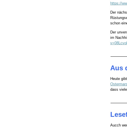
https://
Der nächs
Rüstungse
schon ein
Der unverw
im Nachhi
v=08Lcv
Aus 
Heute gibt
Ostermars
dass viel
Lesef
Aucch wen