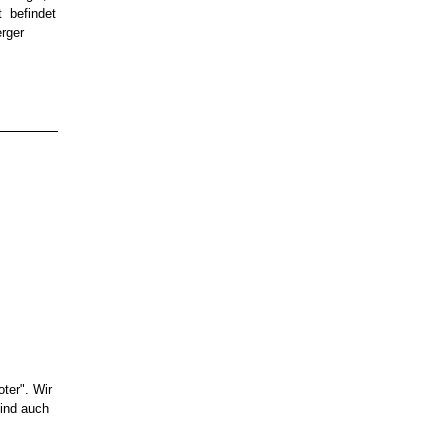
t befindet
rger
ter". Wir
sind auch