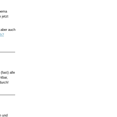
Thema
 jetzt
, aber auch
ch?
(fast) alle
htbar,
durch!
n und