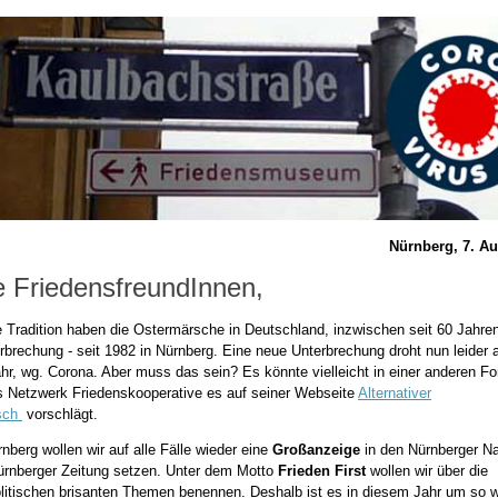
Nürnberg, 7. A
 FriedensfreundInnen,
e Tradition haben die Ostermärsche in Deutschland, inzwischen seit 60 Jahren
rbrechung - seit 1982 in Nürnberg. Eine neue Unterbrechung droht nun leider 
hr, wg. Corona. Aber muss das sein? Es könnte vielleicht in einer anderen Fo
s Netzwerk Friedenskooperative es auf seiner Webseite
Alternativer
sch
vorschlägt.
nberg wollen wir auf alle Fälle wieder eine
Großanzeige
in den Nürnberger Na
ürnberger Zeitung setzen. Unter dem Motto
Frieden First
wollen wir über die
olitischen brisanten Themen benennen. Deshalb ist es in diesem Jahr um so wi