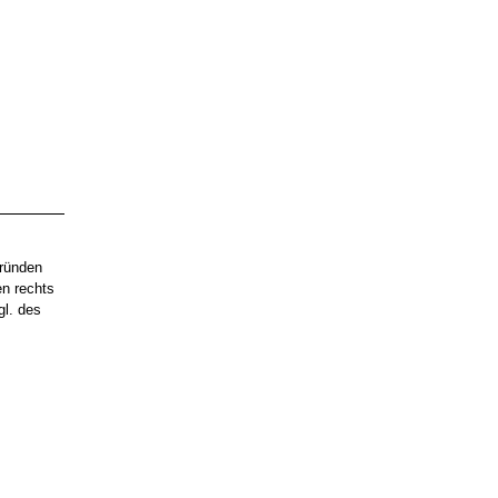
Gründen
en rechts
gl. des