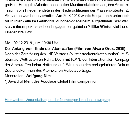
großem Erfolg die ArbeiterInnen in den Munitionsfabriken auf, ihre Arbeit 
Traum vom Frieden endete in der Niederschlagung der Massenproteste. 
Aktivisten wurde sie verhaftet. Am 29.3.1918 wurde Sonja Lerch unter ni
tot in ihrer Zelle im Gefängnis München-Stadelheim aufgefunden. Wer war
sie zu ihrem pazifistischen Engagement getrieben?
Elke Winter
stellt uns
Friedensfrau vor.
Mo., 02.12.2019 , um 19:30 Uhr
Der Anfang vom Ende der Atomwaffen (Film von Alvaro Orus, 2018)
Nach der Zerstörung des INF-Vertrags (Mittelstreckenraketen-Verbot) im
atomare Wettrüsten an Fahrt. Doch mit ICAN, der Internationalen Kampagn
der Atomwaffen keimt Hoffnung auf: Wir zeigen den preisgekrönten Dokume
Zustandekommen des Atomwaffen-Verbotsvertrags.
Moderation:
Wolfgang Nick
*) Award of Merit des Accolade Global Film Competition
Hier weitere Veranstaltungen der Nürnberger Friedensbewegung