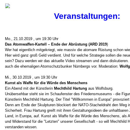
Veranstaltungen:
Mo., 21.10.2019 , um 19:30 Uhr
Das Atomwaffen-Kartell – Ende der Abrüstung (ARD 2019
)
Wer hat eigentlich mitgekriegt, wie massiv die atomare Rüstung schon wie
Hier wird ganz groß Geld verdient. Und für welche Strategie sollen die ne
sein? Dazu werden wir das aktuelle Video streamen und dann diskutiere
auch die ehemaligen Atomschutzbunker Nürnbergs vor. Moderation:
Wolfg
Mi., 30.10.2019 , um 19:30 Uhr
Kunst als Waffe für die Würde des Menschens
Ein Abend mit der Künstlerin
Mechthild Hartung
aus Wolfsburg.
Unübersehbar steht sie im Schaufenster des Friedensmuseums - die Figu
Künstlerin Mechthild Hartung. Der Titel "Willkommen in Europa" provoziert
Denn am Ende der Skulpturen blockiert der NATO-Stacheldraht den Weg in 
Sicherheit. Frau Hartung greift mit ihren Gestaltungsideen die unhaltbare
Land, in Europa, auf. Kunst als Waffe für die Würde des Menschens, als A
und Widerstand für die "Letzten" unserer Gesellschaft - so will Mechthild 
verstanden wissen.