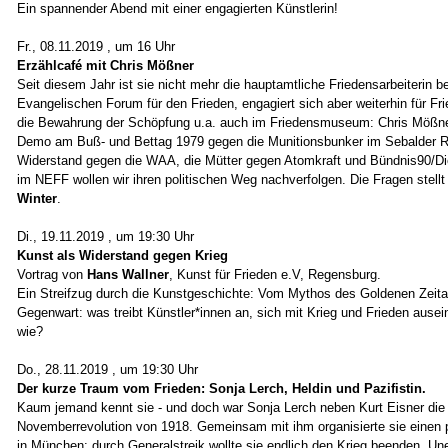
Ein spannender Abend mit einer engagierten Künstlerin!
Fr., 08.11.2019 , um 16 Uhr
Erzählcafé mit Chris Mößner
Seit diesem Jahr ist sie nicht mehr die hauptamtliche Friedensarbeiterin 
Evangelischen Forum für den Frieden, engagiert sich aber weiterhin für Fr
die Bewahrung der Schöpfung u.a. auch im Friedensmuseum: Chris Mößner
Demo am Buß- und Bettag 1979 gegen die Munitionsbunker im Sebalder R
Widerstand gegen die WAA, die Mütter gegen Atomkraft und Bündnis90/Die
im NEFF wollen wir ihren politischen Weg nachverfolgen. Die Fragen stell
Winter
.
Di., 19.11.2019 , um 19:30 Uhr
Kunst als Widerstand gegen Krieg
Vortrag von
Hans Wallner
, Kunst für Frieden e.V, Regensburg.
Ein Streifzug durch die Kunstgeschichte: Vom Mythos des Goldenen Zeitalt
Gegenwart: was treibt Künstler*innen an, sich mit Krieg und Frieden ause
wie?
Do., 28.11.2019 , um 19:30 Uhr
Der kurze Traum vom Frieden: Sonja Lerch, Heldin und Pazifistin.
Kaum jemand kennt sie - und doch war Sonja Lerch neben Kurt Eisner die g
Novemberrevolution von 1918. Gemeinsam mit ihm organisierte sie einen p
in München: durch Generalstreik wollte sie endlich den Krieg beenden. Une