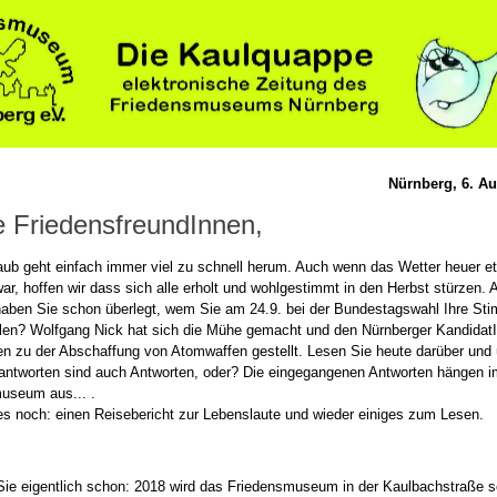
Nürnberg, 6. A
 FriedensfreundInnen,
laub geht einfach immer viel zu schnell herum. Auch wenn das Wetter heuer e
r, hoffen wir dass sich alle erholt und wohlgestimmt in den Herbst stürzen. 
aben Sie schon überlegt, wem Sie am 24.9. bei der Bundestagswahl Ihre St
len? Wolfgang Nick hat sich die Mühe gemacht und den Nürnberger KandidatI
en zu der Abschaffung von Atomwaffen gestellt. Lesen Sie heute darüber und
tantworten sind auch Antworten, oder? Die eingegangenen Antworten hängen i
useum aus... .
es noch: einen Reisebericht zur Lebenslaute und wieder einiges zum Lesen.
ie eigentlich schon: 2018 wird das Friedensmuseum in der Kaulbachstraße s