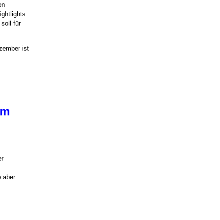
en
ghtlights
soll für
zember ist
um
er
e aber