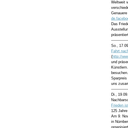
Weltweit v
verschied
Genauere I
de.faceb
Das Fried
Ausstellu
präsentier
--------------
So., 17.0
Fahrt nac
(
http://ww
und präsen
Künstlern.
besuchen.
Sparpreis 
uns zusam
--------------
Di., 19.0
Nachbarsc
Frieden i
125 Jahre
Am 9. Nov
in Nürnbe
organisie