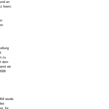
 und an
z feiern.
en
en
tellung
d
en zu
it dem
amit wir
3588
1904 wurde
des
g, für