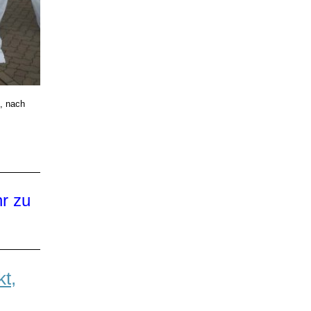
, nach
r zu
kt,