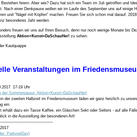
 Bestehen feiern. Aber wie? Dazu hat sich ein Team im Juli getroffen und Ide
. Nach einer Denkpause wollen wir im Laufe des September uns auf einige Hi
eren und "Nägel mit Köpfen" machen. Freuen Sie sich schon mal darauf. 2018 
anz besonderes Jahr werden.
nders freuen wir uns auf Ihren Besuch, denn nur noch wenige Monate bis De
sstellung
Aktion+Kunst=DaSchauHer!
zu sehen.
der Kaulquappe
elle Veranstaltungen im Friedensmuse
9.2017 17-19 Uhr
h der Sommerpause: Aktion+Kunst=DaSchauHer!
n der zweiten Halbzeit im Friedensmuseum läden wir ganz herzlich zu unser
g ein.
 erhält dazu ein Tasse Kaffee, ein Gläschen Sekt oder Selters - auf alle Fäll
lick in die Ausstellung der besonderen Art!
--------------------------------------------
.2017
r: Parking(Day)