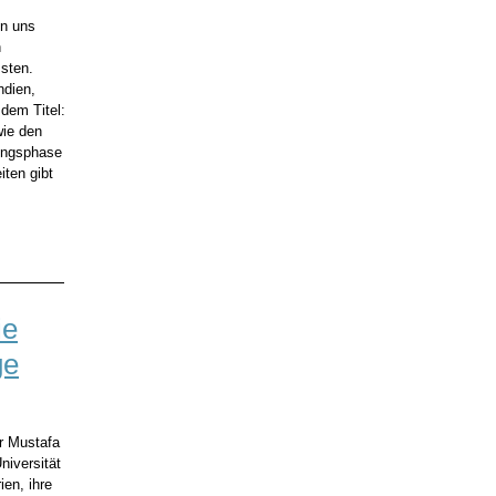
on uns
n
sten.
ndien,
dem Titel:
wie den
ungsphase
iten gibt
ie
ge
er Mustafa
niversität
ien, ihre