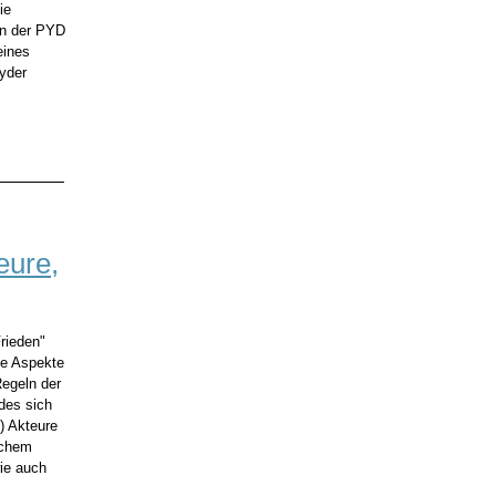
ie
en der PYD
eines
yder
eure,
rieden"
ue Aspekte
Regeln der
des sich
e) Akteure
schem
wie auch