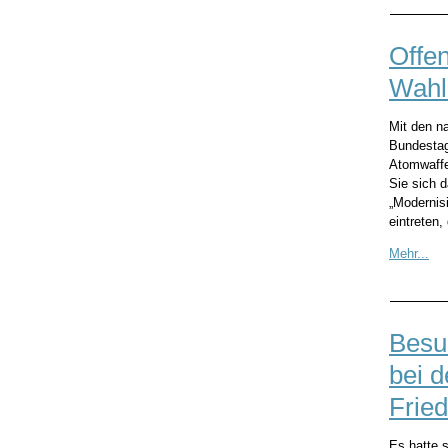
Offe
Wahl
Mit den n
Bundestag
Atomwaffe
Sie sich d
„Modernis
eintreten
Mehr...
Besu
bei d
Frie
Es hatte s