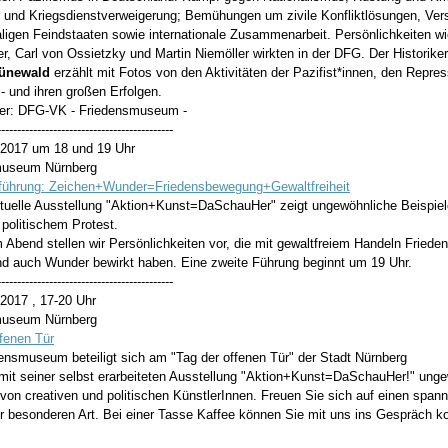
 und Kriegsdienstverweigerung; Bemühungen um zivile Konfliktlösungen, Ve
ligen Feindstaaten sowie internationale Zusammenarbeit. Persönlichkeiten wi
r, Carl von Ossietzky und Martin Niemöller wirkten in der DFG. Der Historike
ünewald
erzählt mit Fotos von den Aktivitäten der Pazifist*innen, den Repres
- und ihren großen Erfolgen.
ter: DFG-VK - Friedensmuseum -
--------------------------------------------
9.2017 um 18 und 19 Uhr
museum Nürnberg
)führung: Zeichen+Wunder=Friedensbewegung+Gewaltfreiheit
tuelle Ausstellung "Aktion+Kunst=DaSchauHer" zeigt ungewöhnliche Beispie
politischem Protest.
 Abend stellen wir Persönlichkeiten vor, die mit gewaltfreiem Handeln Friede
nd auch Wunder bewirkt haben. Eine zweite Führung beginnt um 19 Uhr.
--------------------------------------------
.2017 , 17-20 Uhr
museum Nürnberg
ffenen Tür
ensmuseum beteiligt sich am "Tag der offenen Tür" der Stadt Nürnberg
 mit seiner selbst erarbeiteten Ausstellung "Aktion+Kunst=DaSchauHer!" ung
von creativen und politischen KünstlerInnen. Freuen Sie sich auf einen span
r besonderen Art. Bei einer Tasse Kaffee können Sie mit uns ins Gespräch 