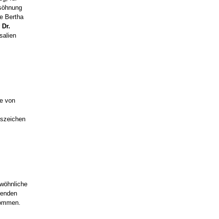
rsöhnung
e Bertha
r
Dr.
salien
le von
nszeichen
ewöhnliche
nenden
kommen.