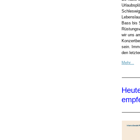
Urlaubsplä
Schleswig-
Lebenslau
Bass bis
Rüstungsw
wir uns a
Konzertbe
sein. Imm
den letzt
Mehr...
Heute
empfe