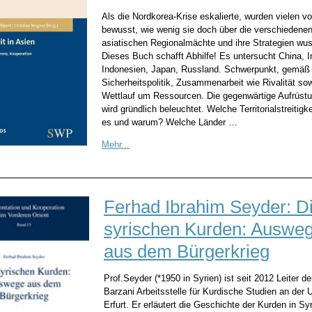
Als die Nordkorea-Krise eskalierte, wurden vielen v
bewusst, wie wenig sie doch über die verschiedene
asiatischen Regionalmächte und ihre Strategien wus
Dieses Buch schafft Abhilfe! Es untersucht China, I
Indonesien, Japan, Russland. Schwerpunkt, gemäß 
Sicherheitspolitik, Zusammenarbeit wie Rivalität so
Wettlauf um Ressourcen. Die gegenwärtige Aufrüst
wird gründlich beleuchtet. Welche Territorialstreitigke
es und warum? Welche Länder …
Mehr...
Ferhad Ibrahim Seyder: D
syrischen Kurden: Auswe
aus dem Bürgerkrieg
Prof.Seyder (*1950 in Syrien) ist seit 2012 Leiter d
Barzani Arbeitsstelle für Kurdische Studien an der U
Erfurt. Er erläutert die Geschichte der Kurden in Syr