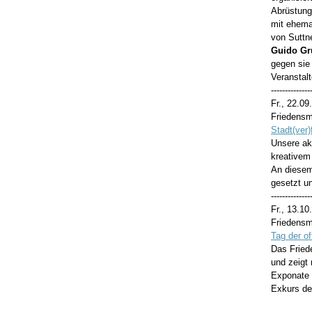
Abrüstung
mit ehema
von Suttne
Guido Gr
gegen sie 
Veranstal
--------------
Fr., 22.0
Friedens
Stadt(ver
Unsere ak
kreativem 
An diesem
gesetzt u
--------------
Fr., 13.10
Friedens
Tag der o
Das Fried
und zeigt
Exponate 
Exkurs de