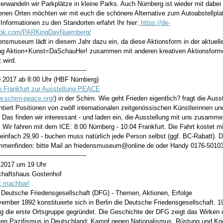
erwandeln wir Parkplätze in kleine Parks. Auch Nürnberg ist wieder mit dabei
enen Orten möchten wir mit euch die schönere Alternative zum Autoabstellplat
nformationen zu den Standorten erfahrt Ihr hier:
https://de-
ook.com/PARKingDayNuernberg/
ensmuseum lädt in diesem Jahr dazu ein, da diese Aktionsform in der aktuell
ng Aktion+Kunst=DaSchauHer! zusammen mit anderen kreativen Aktionsform
t wird.
--------------------------------------------
9.2017 ab 8:00 Uhr (HBF Nürnberg)
h Frankfurt zur Ausstellung PEACE
w.schirn-peace.org/
) in der Schirn. Wie geht Frieden eigentlich? fragt die Auss
tiert Positionen von zwölf internationalen zeitgenössischen Künstlerinnen un
 Das finden wir interessant - und laden ein, die Ausstellung mit uns zusamm
 Wir fahren mit dem ICE: 8:00 Nürnberg - 10:04 Frankfurt. Die Fahrt kostet m
einfach 29,90 - buchen muss natürlich jede Person selbst (ggf. BC-Rabatt). D
menfinden: bitte Mail an friedensmuseum@online.de oder Handy 0176-5010
--------------------------------------------
9.2017 um 19 Uhr
haftshaus Gostenhof
st machbar!
 Deutsche Friedensgesellschaft (DFG) - Themen, Aktionen, Erfolge
ember 1892 konstituierte sich in Berlin die Deutsche Friedensgesellschaft. 
rg die erste Ortsgruppe gegründet. Die Geschichte der DFG zeigt das Wirken 
rten Pazifismus in Deutschland: Kampf gegen Nationalismus, Rüstung und Krie