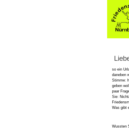
Liebe
so ein Ur
daneben wa
Stimme: h
geben wol
paar Frag
Sie: Nich
Friedensm
Was gibt 
Wussten S