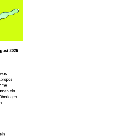
ugust 2026
twas
Apropos
imme
nnen ein
 überlegen
m
ein