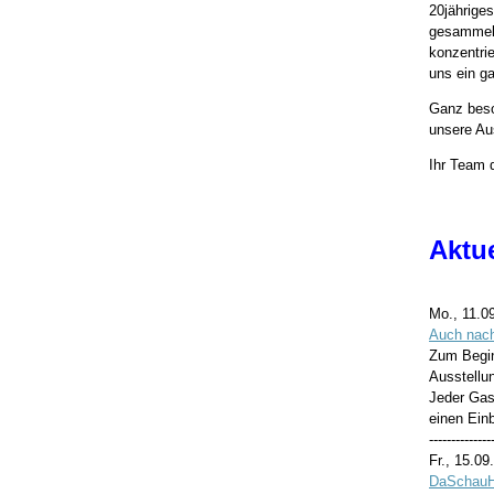
20jähriges
gesammelt
konzentri
uns ein g
Ganz beso
unsere Au
Ihr Team 
Aktu
Mo., 11.0
Auch nac
Zum Begin
Ausstellun
Jeder Gast
einen Einb
--------------
Fr., 15.09
DaSchauHe