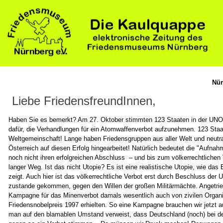
Nür
Liebe FriedensfreundInnen,
Haben Sie es bemerkt? Am 27. Oktober stimmten 123 Staaten in der UN
dafür, die Verhandlungen für ein Atomwaffenverbot aufzunehmen. 123 Staa
Weltgemeinschaft! Lange haben Friedensgruppen aus aller Welt und neutr
Österreich auf diesen Erfolg hingearbeitet! Natürlich bedeutet die "Aufn
noch nicht ihren erfolgreichen Abschluss – und bis zum völkerrechtlichen 
langer Weg. Ist das nicht Utopie? Es ist eine realistische Utopie, wie das
zeigt. Auch hier ist das völkerrechtliche Verbot erst durch Beschluss der
zustande gekommen, gegen den Willen der großen Militärmächte. Angetrie
Kampagne für das Minenverbot damals wesentlich auch von zivilen Organis
Friedensnobelpreis 1997 erhielten. So eine Kampagne brauchen wir jetzt
man auf den blamablen Umstand verweist, dass Deutschland (noch) bei der