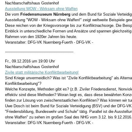
Nachbarschaftshaus Gostenhof
Ausstellung WOW - Wirksam ohne Waffen
Die vom
Friedensmuseum Nürnberg
und dem Bund für Soziale Verteidig
Ausstellung "WOW - Wirksam ohne Waffen!" zeigt weltweite Beispiele gewal
Diese reichen von der Kriegsvorsorge bis zur Konfliktnachsorge. Die Beis
Einblick in unterschiedliche Formen und Ansätze und spannen gleichzeitig
Rahmen von den 1920er Jahren bis heute.
Veranstalter: DFG-VK Nuernberg-Fuerth - DFG-VK -
----------------------------------------------------------
Fr., 09.12.2016 um 19:00 Uhr
Nachbarschaftshaus Gostenhof
Zivile statt militärische Konfliktbearbeitung!
Sind Kriege unvermeidlich? Was ist "Zivile Konfliktbearbeitung" als Alterna
Konfliktbearbeitung"?
Welche Konzepte, Methoden gibt es? (z.B. Ziviler Friedensdienst, Nonviol
effektiv sind diese Methoden? Woran liegt es, dass diese bewährten Kon
finden zur Lösung von zwischenstaatlichen Konflikten? Was können wir tu
Uwe Dosch ist beim Bund für Soziale Verteidigung (BSV) und der DFG-VK 
"Friedensbildung, Bundeswehr und Schule" tätig. Parallel ist die Ausste
ohne Waffen" zu sehen im großen Saal des NHG vom 3.12. bis 9.12.2016
Veranstalter: DFG-VK Nuernberg-Fuerth - DFG-VK -