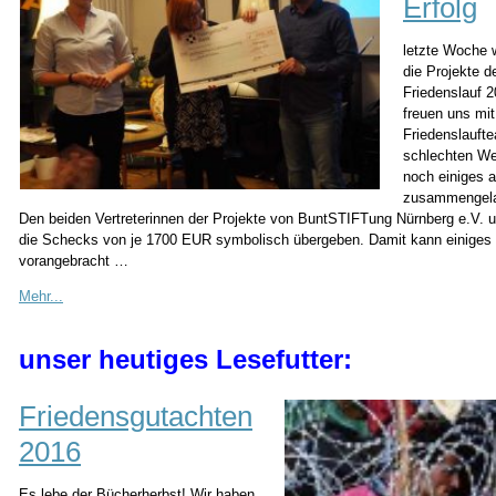
Erfolg
letzte Woche 
die Projekte d
Friedenslauf 2
freuen uns mi
Friedenslaufte
schlechten W
noch einiges 
zusammengela
Den beiden Vertreterinnen der Projekte von BuntSTIFTung Nürnberg e.V. 
die Schecks von je 1700 EUR symbolisch übergeben. Damit kann einiges 
vorangebracht …
Mehr...
unser heutiges Lesefutter:
Friedensgutachten
2016
Es lebe der Bücherherbst! Wir haben