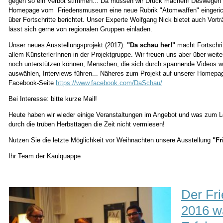
gegen so ein Verbot stimmen... Da müssen wir Druck machen! Deswegen h
Homepage vom Friedensmuseum eine neue Rubrik "Atomwaffen" eingerich
über Fortschritte berichtet. Unser Experte Wolfgang Nick bietet auch Vo
lässt sich gerne von regionalen Gruppen einladen.
Unser neues Ausstellungsprojekt (2017):
"Da schau her!"
macht Fortschrit
allem KünsterlerInnen in der Projektgruppe. Wir freuen uns aber über wei
noch unterstützen können, Menschen, die sich durch spannende Videos w
auswählen, Interviews führen... Näheres zum Projekt auf unserer Homepag
Facebook-Seite
https://www.facebook.com/DaSchau/
Bei Interesse: bitte kurze Mail!
Heute haben wir wieder einige Veranstaltungen im Angebot und was zum L
durch die trüben Herbsttagen die Zeit nicht vermiesen!
Nutzen Sie die letzte Möglichkeit vor Weihnachten unsere Ausstellung
"Fr
Ihr Team der Kaulquappe
Der Fri
2016 w