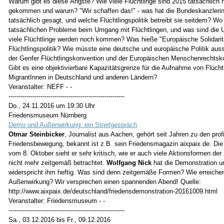
Warum gibt es diese Ängste? Wie viele Flüchtlinge sind 2015 tatsächlich
gekommen und warum? "Wir schaffen das!" - was hat die Bundeskanzleri
tatsächlich gesagt, und welche Flüchtlingspolitik betreibt sie seitdem? Wo 
tatsächlichen Probleme beim Umgang mit Flüchtlingen, und was sind die 
viele Flüchtlinge werden noch kommen? Was hieße "Europäische Solidaritä
Flüchtlingspolitik? Wie müsste eine deutsche und europäische Politik au
der Genfer Flüchtlingskonvention und der Europäischen Menschenrechtsko
Gibt es eine objektivierbare Kapazitätsgrenze für die Aufnahme von Flücht
MigrantInnen in Deutschland und anderen Ländern?
Veranstalter: NEFF - -
----------------------------------------------------------
Do., 24.11.2016 um 19:30 Uhr
Friedensmuseum Nürnberg
Demo und Außenwirkung: ein Streitgespräch
Otmar Steinbicker
, Journalist aus Aachen, gehört seit Jahren zu den profi
Friedensbewegung, bekannt ist z.B. sein Friedensmagazin aixpaix.de. Di
vom 8. Oktober sieht er sehr kritisch, wie er auch viele Aktionsformen de
nicht mehr zeitgemäß betrachtet.
Wolfgang Nick
hat die Demonstration un
widerspricht ihm heftig. Was sind denn zeitgemäße Formen? Wie erreiche
Außenwirkung? Wir versprechen einen spannenden Abend! Quelle:
http://www.aixpaix.de/deutschland/friedensdemonstration-20161009.html
Veranstalter: Friedensmuseum - -
----------------------------------------------------------
Sa., 03.12.2016 bis Fr., 09.12.2016