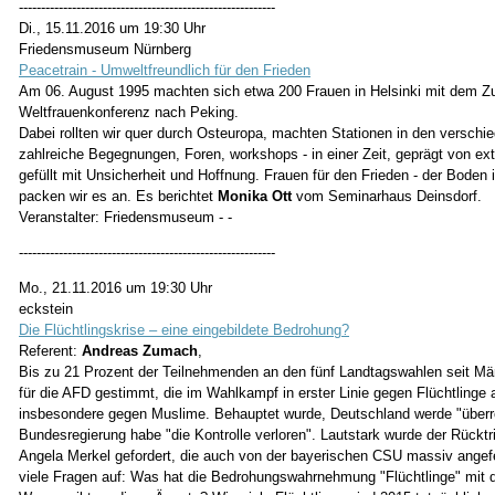
----------------------------------------------------------
Di., 15.11.2016 um 19:30 Uhr
Friedensmuseum Nürnberg
Peacetrain - Umweltfreundlich für den Frieden
Am 06. August 1995 machten sich etwa 200 Frauen in Helsinki mit dem Z
Weltfrauenkonferenz nach Peking.
Dabei rollten wir quer durch Osteuropa, machten Stationen in den verschi
zahlreiche Begegnungen, Foren, workshops - in einer Zeit, geprägt von 
gefüllt mit Unsicherheit und Hoffnung. Frauen für den Frieden - der Boden is
packen wir es an. Es berichtet
Monika Ott
vom Seminarhaus Deinsdorf.
Veranstalter: Friedensmuseum - -
----------------------------------------------------------
Mo., 21.11.2016 um 19:30 Uhr
eckstein
Die Flüchtlingskrise – eine eingebildete Bedrohung?
Referent:
Andreas Zumach
,
Bis zu 21 Prozent der Teilnehmenden an den fünf Landtagswahlen seit Mä
für die AFD gestimmt, die im Wahlkampf in erster Linie gegen Flüchtlinge a
insbesondere gegen Muslime. Behauptet wurde, Deutschland werde "überrol
Bundesregierung habe "die Kontrolle verloren". Lautstark wurde der Rücktr
Angela Merkel gefordert, die auch von der bayerischen CSU massiv angefei
viele Fragen auf: Was hat die Bedrohungswahrnehmung "Flüchtlinge" mit d